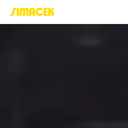
ACASĂ
PORTOFOLIU
BLOG
GREENSTANT
SOLARO
Login / Register