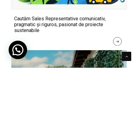
Cautăm Sales Representative comunicativ,
pragmatic și riguros, pasionat de proiecte
sustenabile
R
E
A
D 
M
O
R
E
Pentru verde e mereu loc. Cum poți integra în viața