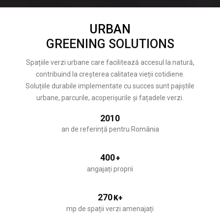
URBAN
GREENING SOLUTIONS
Spațiile verzi urbane care facilitează accesul la natură,
contribuind la creșterea calitatea vieții cotidiene.
Soluțiile durabile implementate cu succes sunt pajiștile
urbane, parcurile, acoperișurile și fațadele verzi.
2010
an de referință pentru România
400
+
angajați proprii
270
K+
mp de spații verzi amenajați