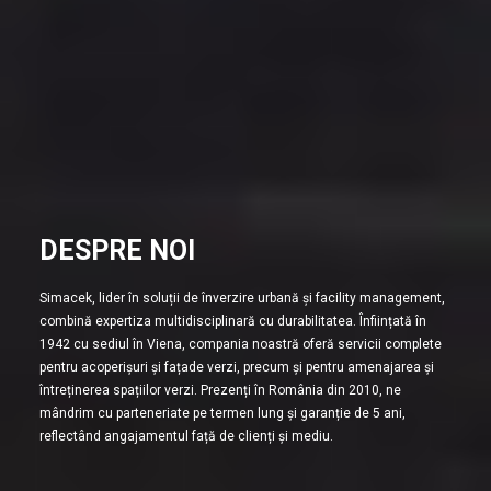
DESPRE NOI
Simacek, lider în soluții de înverzire urbană și facility management,
combină expertiza multidisciplinară cu durabilitatea. Înființată în
1942 cu sediul în Viena, compania noastră oferă servicii complete
pentru acoperișuri și fațade verzi, precum și pentru amenajarea și
întreținerea spațiilor verzi. Prezenți în România din 2010, ne
mândrim cu parteneriate pe termen lung și garanție de 5 ani,
reflectând angajamentul față de clienți și mediu.