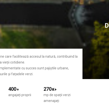
D
ane care facilitează accesul la natură, contribuind la
 vieții cotidiene.
 implementate cu succes sunt pajiștile urbane,
urile și fațadele verzi.
400
270
+
K+
angajați proprii
mp de spații verzi
amenajați