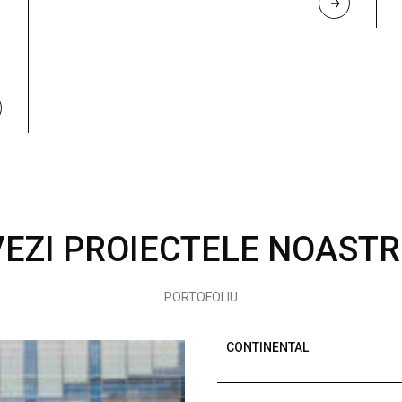
R
E
A
D 
M
O
R
E
VEZI PROIECTELE NOASTR
PORTOFOLIU
CONTINENTAL