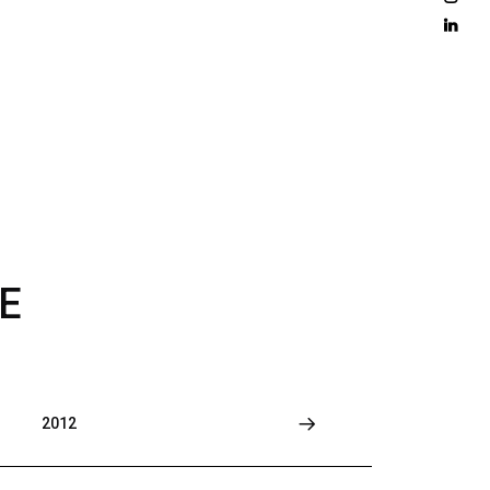
D 
M
O
R
E
E
2012