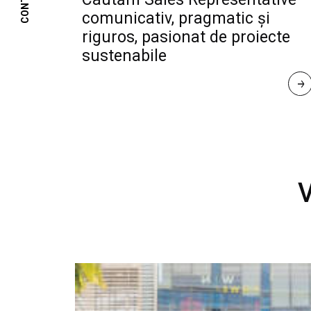
CONTACT
comunicativ, pragmatic și
riguros, pasionat de proiecte
sustenabile
R
E
A
D 
M
O
R
E