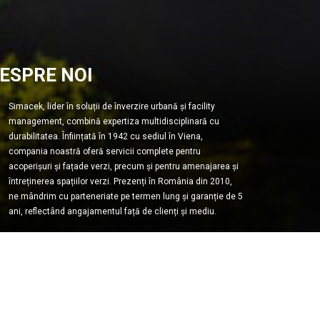
ESPRE NOI
Simacek, lider în soluții de înverzire urbană și facility
management, combină expertiza multidisciplinară cu
durabilitatea. Înființată în 1942 cu sediul în Viena,
compania noastră oferă servicii complete pentru
acoperișuri și fațade verzi, precum și pentru amenajarea și
întreținerea spațiilor verzi. Prezenți în România din 2010,
ne mândrim cu parteneriate pe termen lung și garanție de 5
ani, reflectând angajamentul față de clienți și mediu.