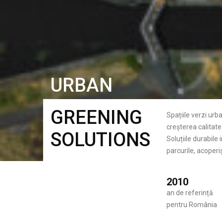
URBAN
GREENING
Spațiile verzi urb
creșterea calitatea
SOLUTIONS
Soluțiile durabile
parcurile, acoperiș
2010
an de referință
pentru România