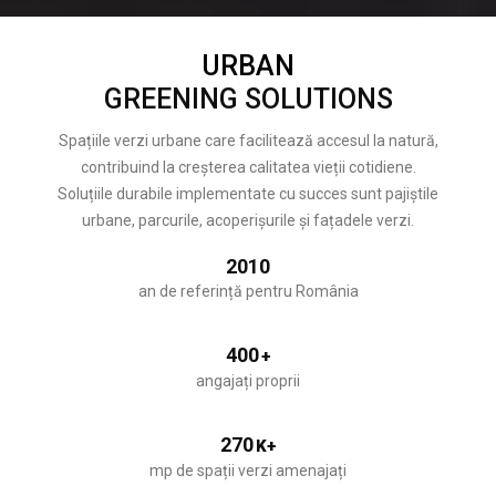
URBAN
GREENING SOLUTIONS
Spațiile verzi urbane care facilitează accesul la natură,
contribuind la creșterea calitatea vieții cotidiene.
Soluțiile durabile implementate cu succes sunt pajiștile
urbane, parcurile, acoperișurile și fațadele verzi.
2010
an de referință pentru România
400
+
angajați proprii
270
K+
mp de spații verzi amenajați