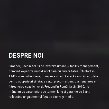
DESPRE NOI
Simacek, lider în soluții de înverzire urbană și facility management,
combină expertiza multidisciplinară cu durabilitatea. Înființată în
1942 cu sediul în Viena, compania noastră oferă servicii complete
pentru acoperișuri și fațade verzi, precum și pentru amenajarea și
întreținerea spațiilor verzi. Prezenți în România din 2010, ne
mândrim cu parteneriate pe termen lung și garanție de 5 ani,
reflectând angajamentul față de clienți și mediu.