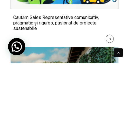
Cautăm Sales Representative comunicativ,
pragmatic și riguros, pasionat de proiecte
sustenabile
R
E
A
D 
M
O
R
E
Pentru verde e mereu loc. Cum poți integra în viața