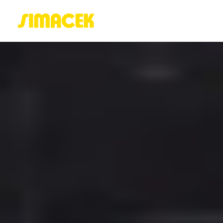
ACASĂ
PORTOFOLIU
BLOG
GREENSTANT
SOLARO
Login / Register