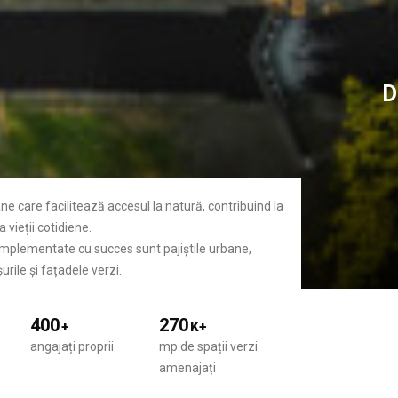
D
ane care facilitează accesul la natură, contribuind la
 vieții cotidiene.
 implementate cu succes sunt pajiștile urbane,
urile și fațadele verzi.
400
270
+
K+
angajați proprii
mp de spații verzi
amenajați