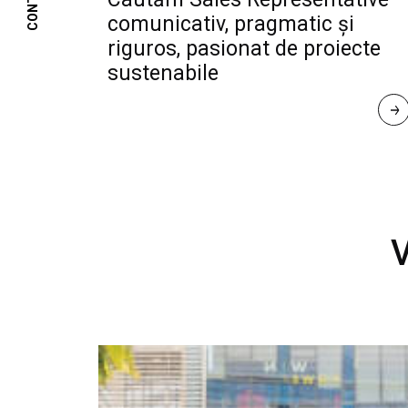
CONTACT
comunicativ, pragmatic și
riguros, pasionat de proiecte
sustenabile
R
E
A
D 
M
O
R
E