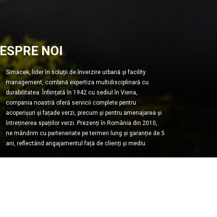
ESPRE NOI
Simacek, lider în soluții de înverzire urbană și facility
management, combină expertiza multidisciplinară cu
durabilitatea. Înființată în 1942 cu sediul în Viena,
compania noastră oferă servicii complete pentru
acoperișuri și fațade verzi, precum și pentru amenajarea și
întreținerea spațiilor verzi. Prezenți în România din 2010,
ne mândrim cu parteneriate pe termen lung și garanție de 5
ani, reflectând angajamentul față de clienți și mediu.