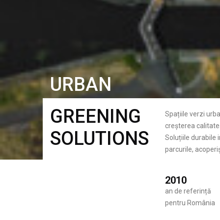
URBAN
GREENING
Spațiile verzi urb
creșterea calitatea
SOLUTIONS
Soluțiile durabile
parcurile, acoperiș
2010
an de referință
pentru România