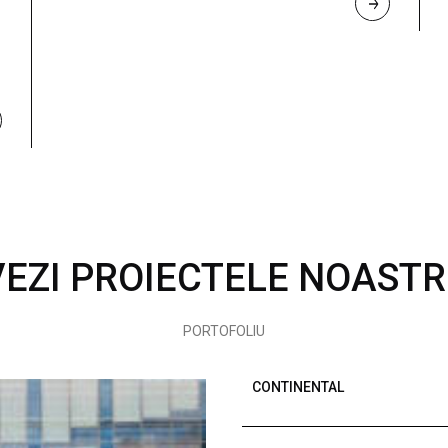
R
E
A
D 
M
O
R
E
VEZI PROIECTELE NOASTR
PORTOFOLIU
CONTINENTAL