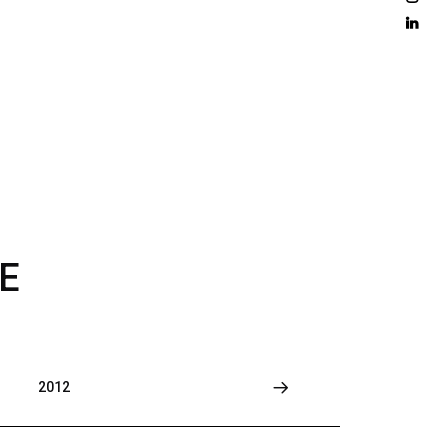
D 
M
O
R
E
E
2012