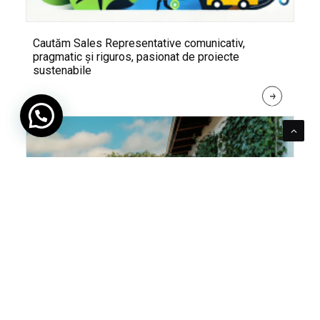
Cautăm Sales Representative comunicativ,
pragmatic și riguros, pasionat de proiecte
sustenabile
R
E
A
D 
M
O
R
E
Pentru verde e mereu loc. Cum poți integra în viața