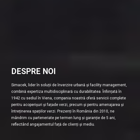
DESPRE NOI
Simacek, lider în soluții de înverzire urbană și facility management,
combină expertiza multidisciplinară cu durabilitatea. Înființată în
1942 cu sediul în Viena, compania noastră oferă servicii complete
pentru acoperișuri și fațade verzi, precum și pentru amenajarea și
întreținerea spațiilor verzi. Prezenți în România din 2010, ne
mândrim cu parteneriate pe termen lung și garanție de 5 ani,
reflectând angajamentul față de clienți și mediu.