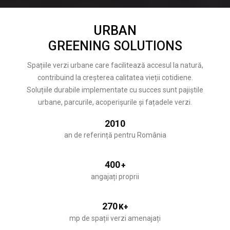
URBAN
GREENING SOLUTIONS
Spațiile verzi urbane care facilitează accesul la natură,
contribuind la creșterea calitatea vieții cotidiene.
Soluțiile durabile implementate cu succes sunt pajiștile
urbane, parcurile, acoperișurile și fațadele verzi.
2010
an de referință pentru România
400
+
angajați proprii
270
K+
mp de spații verzi amenajați