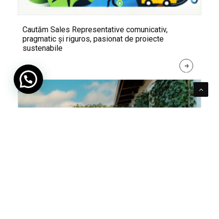
Cautăm Sales Representative comunicativ,
pragmatic și riguros, pasionat de proiecte
sustenabile
R
E
A
D 
M
O
R
E
Pentru verde e mereu loc. Cum poți integra în viața