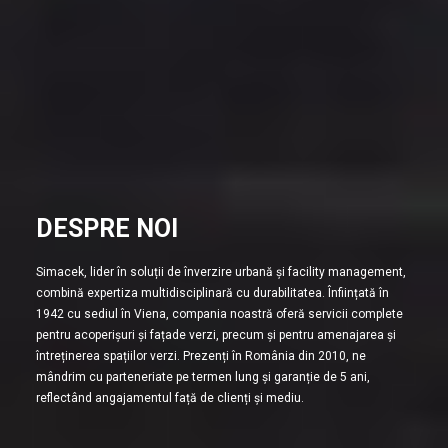
DESPRE NOI
Simacek, lider în soluții de înverzire urbană și facility management,
combină expertiza multidisciplinară cu durabilitatea. Înființată în
1942 cu sediul în Viena, compania noastră oferă servicii complete
pentru acoperișuri și fațade verzi, precum și pentru amenajarea și
întreținerea spațiilor verzi. Prezenți în România din 2010, ne
mândrim cu parteneriate pe termen lung și garanție de 5 ani,
reflectând angajamentul față de clienți și mediu.