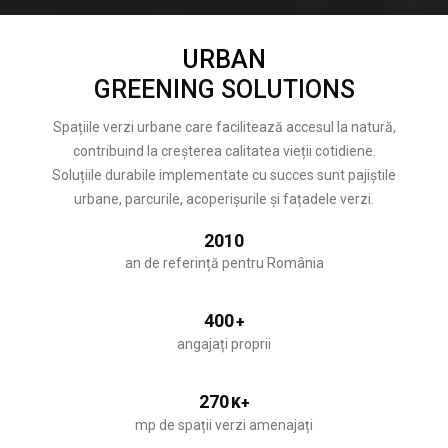
URBAN
GREENING SOLUTIONS
Spațiile verzi urbane care facilitează accesul la natură,
contribuind la creșterea calitatea vieții cotidiene.
Soluțiile durabile implementate cu succes sunt pajiștile
urbane, parcurile, acoperișurile și fațadele verzi.
2010
an de referință pentru România
400
+
angajați proprii
270
K+
mp de spații verzi amenajați