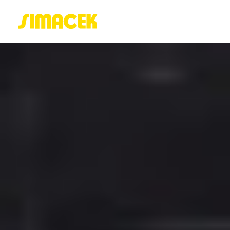
ACASĂ
PORTOFOLIU
BLOG
GREENSTANT
SOLARO
Login / Register