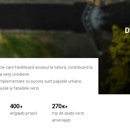
D
ane care facilitează accesul la natură, contribuind la
 vieții cotidiene.
 implementate cu succes sunt pajiștile urbane,
urile și fațadele verzi.
400
270
+
K+
angajați proprii
mp de spații verzi
amenajați