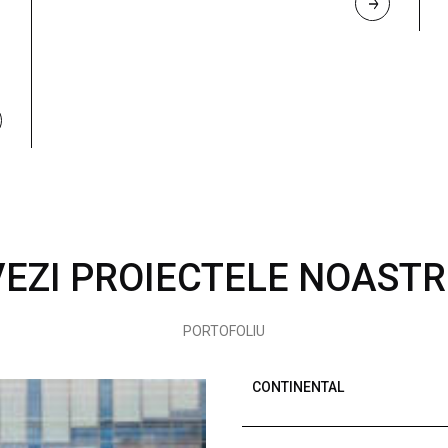
R
E
A
D 
M
O
R
E
VEZI PROIECTELE NOASTR
PORTOFOLIU
CONTINENTAL