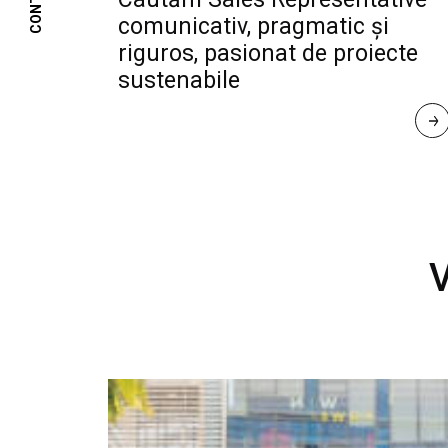
CONTACT
comunicativ, pragmatic și
riguros, pasionat de proiecte
sustenabile
R
E
A
D 
M
O
R
E