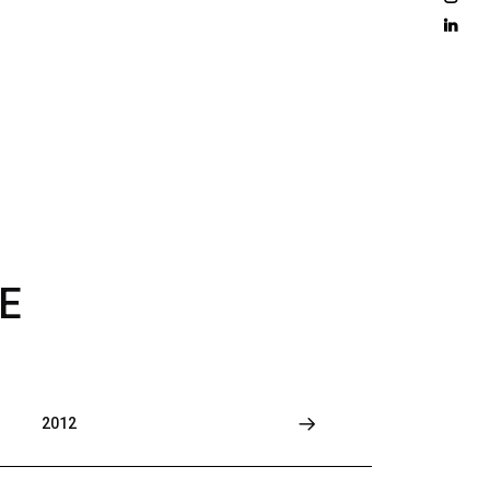
D 
M
O
R
E
E
2012