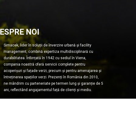
ESPRE NOI
Simacek, lider în soluții de înverzire urbană și facility
management, combină expertiza multidisciplinară cu
durabilitatea. Înființată în 1942 cu sediul în Viena,
compania noastră oferă servicii complete pentru
acoperișuri și fațade verzi, precum și pentru amenajarea și
întreținerea spațiilor verzi. Prezenți în România din 2010,
ne mândrim cu parteneriate pe termen lung și garanție de 5
ani, reflectând angajamentul față de clienți și mediu.