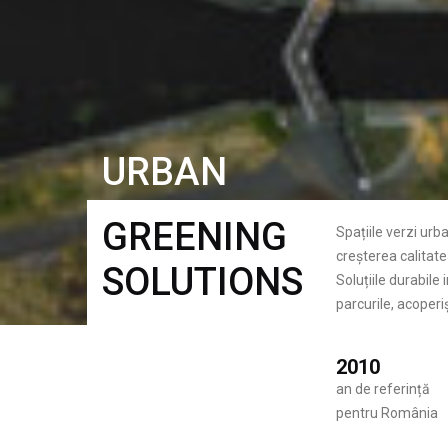
URBAN
GREENING
Spațiile verzi urb
creșterea calitatea
SOLUTIONS
Soluțiile durabile
parcurile, acoperiș
2010
an de referință
pentru România