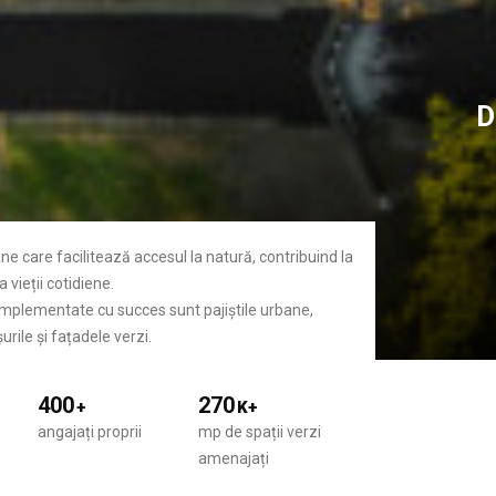
D
ane care facilitează accesul la natură, contribuind la
 vieții cotidiene.
 implementate cu succes sunt pajiștile urbane,
urile și fațadele verzi.
400
270
+
K+
angajați proprii
mp de spații verzi
amenajați