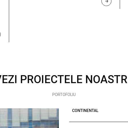
R
E
A
D 
M
O
R
E
VEZI PROIECTELE NOASTR
PORTOFOLIU
CONTINENTAL