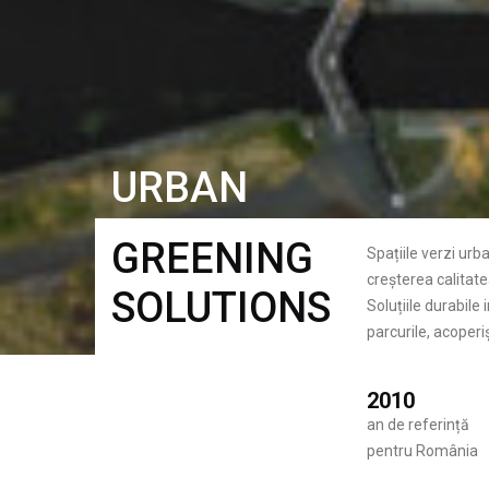
URBAN
GREENING
Spațiile verzi urb
creșterea calitatea
SOLUTIONS
Soluțiile durabile
parcurile, acoperiș
2010
an de referință
pentru România