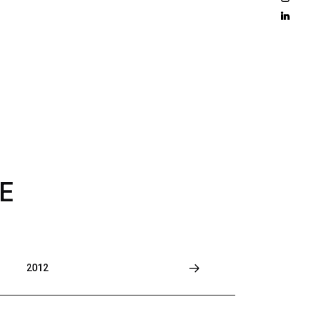
D 
M
O
R
E
E
2012