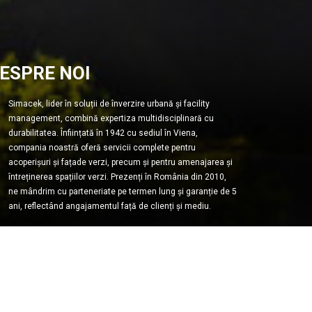
ESPRE NOI
Simacek, lider în soluții de înverzire urbană și facility
management, combină expertiza multidisciplinară cu
durabilitatea. Înființată în 1942 cu sediul în Viena,
compania noastră oferă servicii complete pentru
acoperișuri și fațade verzi, precum și pentru amenajarea și
întreținerea spațiilor verzi. Prezenți în România din 2010,
ne mândrim cu parteneriate pe termen lung și garanție de 5
ani, reflectând angajamentul față de clienți și mediu.