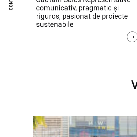
CONTACT
comunicativ, pragmatic și
riguros, pasionat de proiecte
sustenabile
R
E
A
D 
M
O
R
E