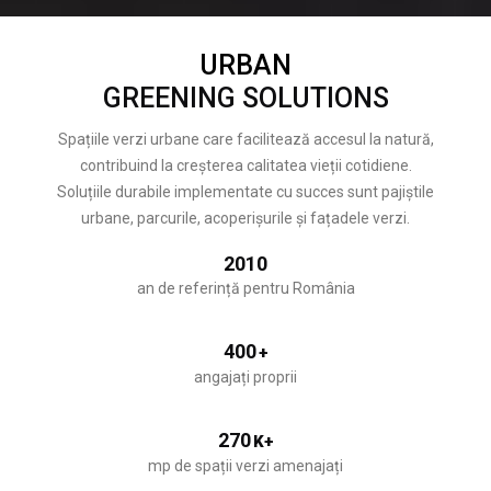
URBAN
GREENING SOLUTIONS
Spațiile verzi urbane care facilitează accesul la natură,
contribuind la creșterea calitatea vieții cotidiene.
Soluțiile durabile implementate cu succes sunt pajiștile
urbane, parcurile, acoperișurile și fațadele verzi.
2010
an de referință pentru România
400
+
angajați proprii
270
K+
mp de spații verzi amenajați