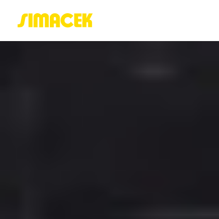
ACASĂ
PORTOFOLIU
BLOG
GREENSTANT
SOLARO
Login / Register