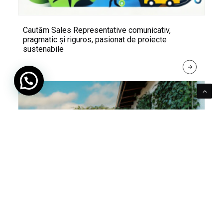
Cautăm Sales Representative comunicativ,
pragmatic și riguros, pasionat de proiecte
sustenabile
R
E
A
D 
M
O
R
E
Pentru verde e mereu loc. Cum poți integra în viața