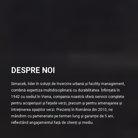
DESPRE NOI
Simacek, lider în soluții de înverzire urbană și facility management,
combină expertiza multidisciplinară cu durabilitatea. Înființată în
1942 cu sediul în Viena, compania noastră oferă servicii complete
pentru acoperișuri și fațade verzi, precum și pentru amenajarea și
întreținerea spațiilor verzi. Prezenți în România din 2010, ne
mândrim cu parteneriate pe termen lung și garanție de 5 ani,
reflectând angajamentul față de clienți și mediu.