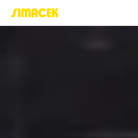
ACASĂ
PORTOFOLIU
BLOG
GREENSTANT
SOLARO
Login / Register