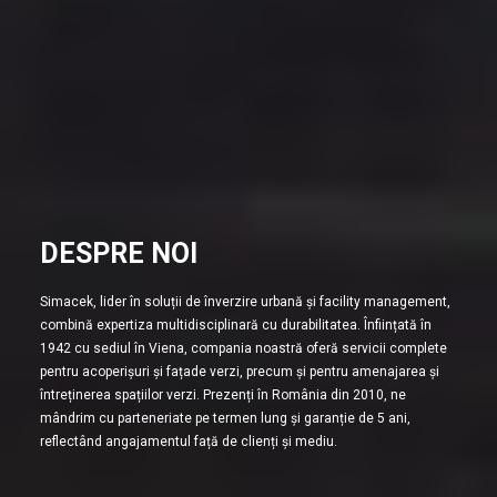
DESPRE NOI
Simacek, lider în soluții de înverzire urbană și facility management,
combină expertiza multidisciplinară cu durabilitatea. Înființată în
1942 cu sediul în Viena, compania noastră oferă servicii complete
pentru acoperișuri și fațade verzi, precum și pentru amenajarea și
întreținerea spațiilor verzi. Prezenți în România din 2010, ne
mândrim cu parteneriate pe termen lung și garanție de 5 ani,
reflectând angajamentul față de clienți și mediu.