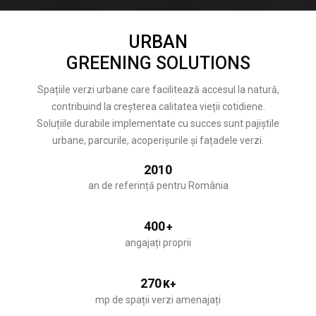
URBAN
GREENING SOLUTIONS
Spațiile verzi urbane care facilitează accesul la natură,
contribuind la creșterea calitatea vieții cotidiene.
Soluțiile durabile implementate cu succes sunt pajiștile
urbane, parcurile, acoperișurile și fațadele verzi.
2010
an de referință pentru România
400
+
angajați proprii
270
K+
mp de spații verzi amenajați