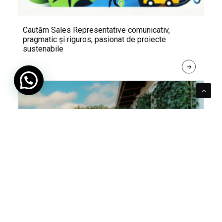
Cautăm Sales Representative comunicativ,
pragmatic și riguros, pasionat de proiecte
sustenabile
R
E
A
D 
M
O
R
E
Pentru verde e mereu loc. Cum poți integra în viața