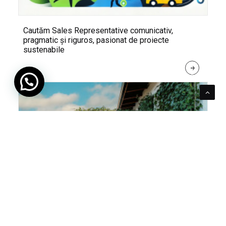
Cautăm Sales Representative comunicativ,
pragmatic și riguros, pasionat de proiecte
sustenabile
R
E
A
D 
M
O
R
E
Pentru verde e mereu loc. Cum poți integra în viața