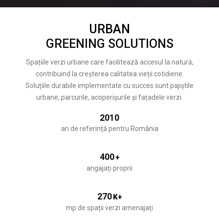
URBAN
GREENING SOLUTIONS
Spațiile verzi urbane care facilitează accesul la natură,
contribuind la creșterea calitatea vieții cotidiene.
Soluțiile durabile implementate cu succes sunt pajiștile
urbane, parcurile, acoperișurile și fațadele verzi.
2010
an de referință pentru România
400
+
angajați proprii
270
K+
mp de spații verzi amenajați