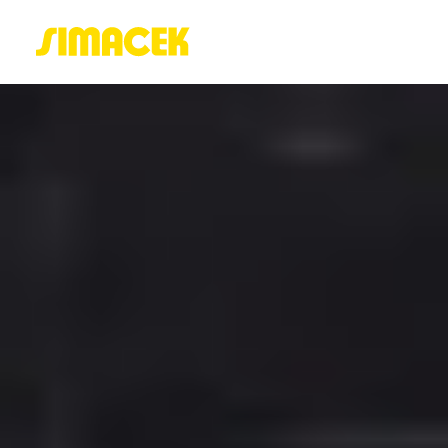
ACASĂ
PORTOFOLIU
BLOG
GREENSTANT
SOLARO
Login / Register