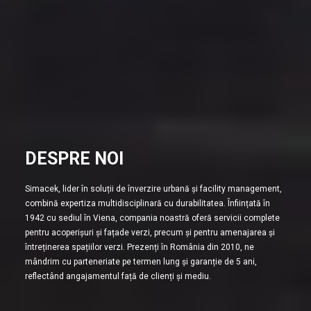
DESPRE NOI
Simacek, lider în soluții de înverzire urbană și facility management,
combină expertiza multidisciplinară cu durabilitatea. Înființată în
1942 cu sediul în Viena, compania noastră oferă servicii complete
pentru acoperișuri și fațade verzi, precum și pentru amenajarea și
întreținerea spațiilor verzi. Prezenți în România din 2010, ne
mândrim cu parteneriate pe termen lung și garanție de 5 ani,
reflectând angajamentul față de clienți și mediu.