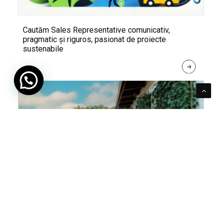
Cautăm Sales Representative comunicativ,
pragmatic și riguros, pasionat de proiecte
sustenabile
R
E
A
D 
M
O
R
E
Pentru verde e mereu loc. Cum poți integra în viața