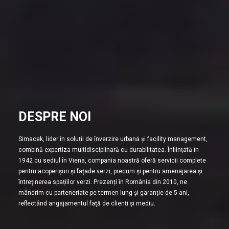
DESPRE NOI
Simacek, lider în soluții de înverzire urbană și facility management,
combină expertiza multidisciplinară cu durabilitatea. Înființată în
1942 cu sediul în Viena, compania noastră oferă servicii complete
pentru acoperișuri și fațade verzi, precum și pentru amenajarea și
întreținerea spațiilor verzi. Prezenți în România din 2010, ne
mândrim cu parteneriate pe termen lung și garanție de 5 ani,
reflectând angajamentul față de clienți și mediu.