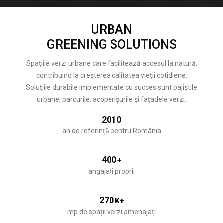
URBAN
GREENING SOLUTIONS
Spațiile verzi urbane care facilitează accesul la natură,
contribuind la creșterea calitatea vieții cotidiene.
Soluțiile durabile implementate cu succes sunt pajiștile
urbane, parcurile, acoperișurile și fațadele verzi.
2010
an de referință pentru România
400
+
angajați proprii
270
K+
mp de spații verzi amenajați