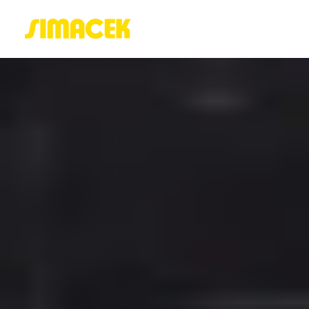
ACASĂ
PORTOFOLIU
BLOG
GREENSTANT
SOLARO
Login / Register