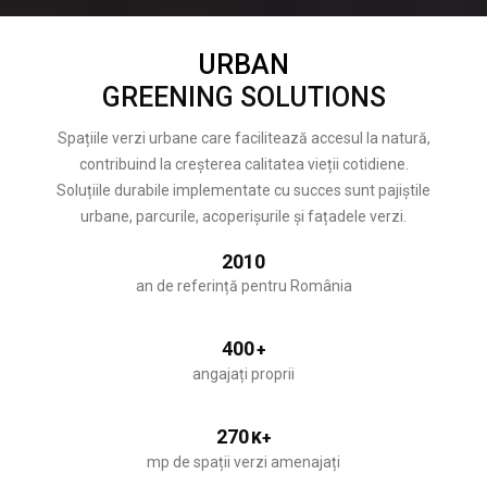
URBAN
GREENING SOLUTIONS
Spațiile verzi urbane care facilitează accesul la natură,
contribuind la creșterea calitatea vieții cotidiene.
Soluțiile durabile implementate cu succes sunt pajiștile
urbane, parcurile, acoperișurile și fațadele verzi.
2010
an de referință pentru România
400
+
angajați proprii
270
K+
mp de spații verzi amenajați