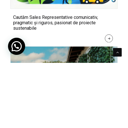
Cautăm Sales Representative comunicativ,
pragmatic și riguros, pasionat de proiecte
sustenabile
R
E
A
D 
M
O
R
E
Pentru verde e mereu loc. Cum poți integra în viața