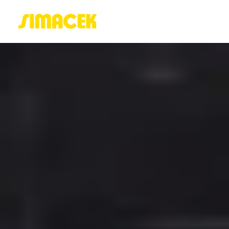
ACASĂ
PORTOFOLIU
BLOG
GREENSTANT
SOLARO
Login / Register