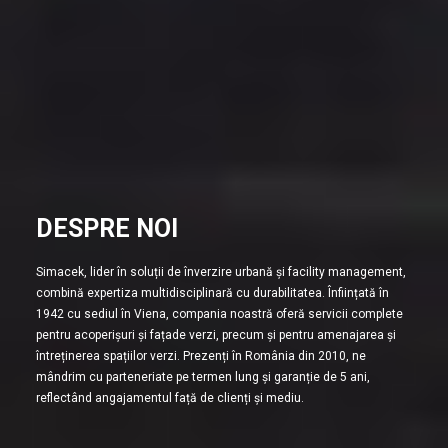
DESPRE NOI
Simacek, lider în soluții de înverzire urbană și facility management,
combină expertiza multidisciplinară cu durabilitatea. Înființată în
1942 cu sediul în Viena, compania noastră oferă servicii complete
pentru acoperișuri și fațade verzi, precum și pentru amenajarea și
întreținerea spațiilor verzi. Prezenți în România din 2010, ne
mândrim cu parteneriate pe termen lung și garanție de 5 ani,
reflectând angajamentul față de clienți și mediu.