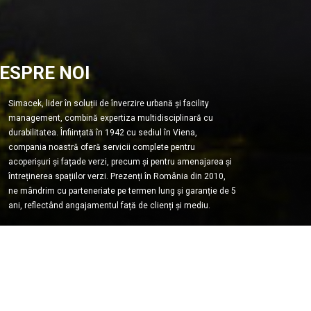
ESPRE NOI
Simacek, lider în soluții de înverzire urbană și facility
management, combină expertiza multidisciplinară cu
durabilitatea. Înființată în 1942 cu sediul în Viena,
compania noastră oferă servicii complete pentru
acoperișuri și fațade verzi, precum și pentru amenajarea și
întreținerea spațiilor verzi. Prezenți în România din 2010,
ne mândrim cu parteneriate pe termen lung și garanție de 5
ani, reflectând angajamentul față de clienți și mediu.