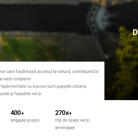
D
ane care facilitează accesul la natură, contribuind la
 vieții cotidiene.
 implementate cu succes sunt pajiștile urbane,
urile și fațadele verzi.
400
270
+
K+
angajați proprii
mp de spații verzi
amenajați