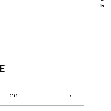
D 
M
O
R
E
E
2012