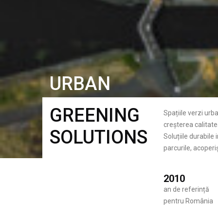
URBAN
GREENING
Spațiile verzi urb
creșterea calitatea
SOLUTIONS
Soluțiile durabile
parcurile, acoperiș
2010
an de referință
pentru România