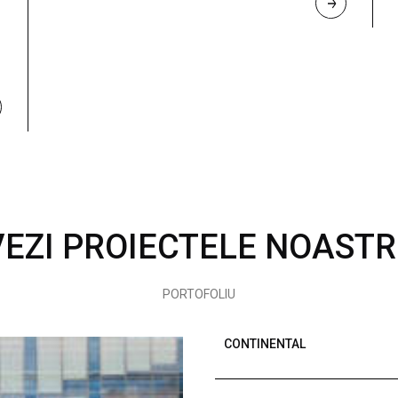
R
E
A
D 
M
O
R
E
VEZI PROIECTELE NOASTR
PORTOFOLIU
CONTINENTAL