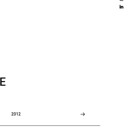
D 
M
O
R
E
E
2012