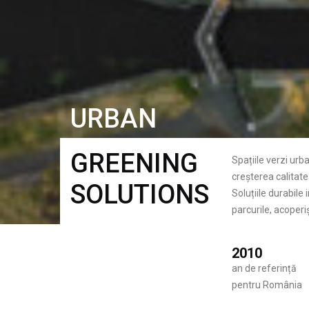
URBAN
GREENING
Spațiile verzi urb
creșterea calitatea
SOLUTIONS
Soluțiile durabile
parcurile, acoperiș
2010
an de referință
pentru România