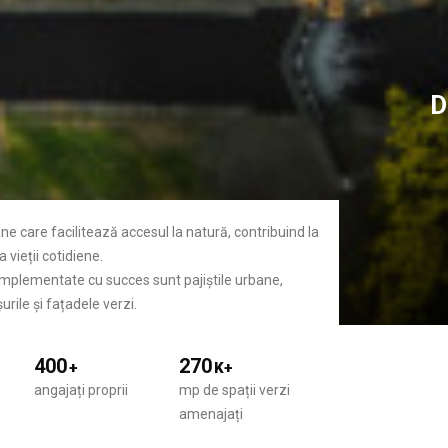
D
ane care facilitează accesul la natură, contribuind la
 vieții cotidiene.
 implementate cu succes sunt pajiștile urbane,
urile și fațadele verzi.
400
270
+
K+
angajați proprii
mp de spații verzi
amenajați