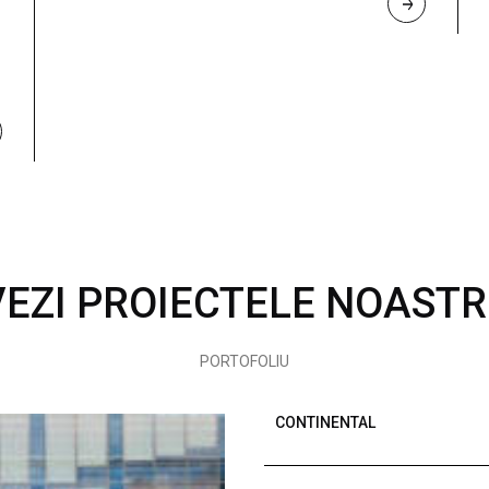
R
E
A
D 
M
O
R
E
VEZI PROIECTELE NOASTR
PORTOFOLIU
CONTINENTAL