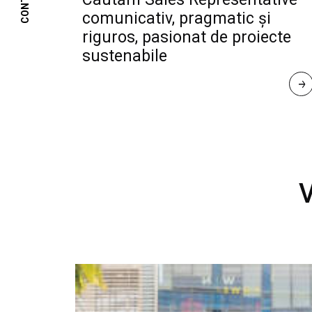
CONTACT
comunicativ, pragmatic și
riguros, pasionat de proiecte
sustenabile
R
E
A
D 
M
O
R
E