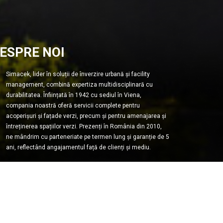
ESPRE NOI
Simacek, lider în soluții de înverzire urbană și facility
management, combină expertiza multidisciplinară cu
durabilitatea. Înființată în 1942 cu sediul în Viena,
compania noastră oferă servicii complete pentru
acoperișuri și fațade verzi, precum și pentru amenajarea și
întreținerea spațiilor verzi. Prezenți în România din 2010,
ne mândrim cu parteneriate pe termen lung și garanție de 5
ani, reflectând angajamentul față de clienți și mediu.