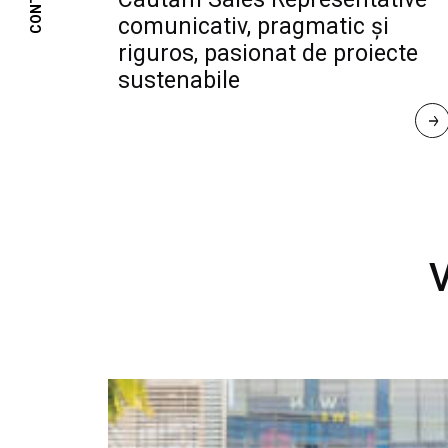
CONTACT
comunicativ, pragmatic și
riguros, pasionat de proiecte
sustenabile
R
E
A
D 
M
O
R
E