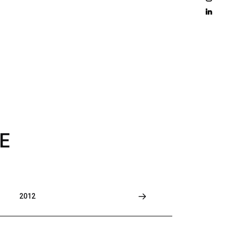
D 
M
O
R
E
E
2012