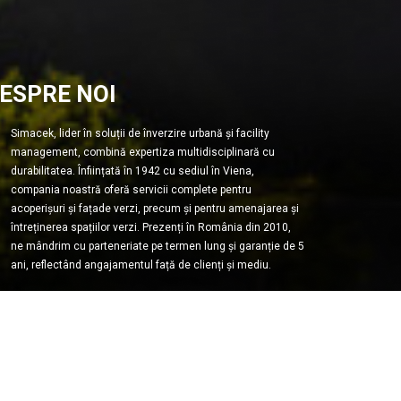
ESPRE NOI
Simacek, lider în soluții de înverzire urbană și facility
management, combină expertiza multidisciplinară cu
durabilitatea. Înființată în 1942 cu sediul în Viena,
compania noastră oferă servicii complete pentru
acoperișuri și fațade verzi, precum și pentru amenajarea și
întreținerea spațiilor verzi. Prezenți în România din 2010,
ne mândrim cu parteneriate pe termen lung și garanție de 5
ani, reflectând angajamentul față de clienți și mediu.