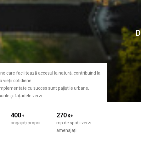
D
ane care facilitează accesul la natură, contribuind la
 vieții cotidiene.
 implementate cu succes sunt pajiștile urbane,
urile și fațadele verzi.
400
270
+
K+
angajați proprii
mp de spații verzi
amenajați