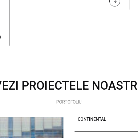
R
E
A
D 
M
O
R
E
VEZI PROIECTELE NOASTR
PORTOFOLIU
CONTINENTAL