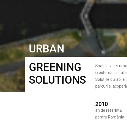
URBAN
GREENING
Spațiile verzi urb
creșterea calitatea
SOLUTIONS
Soluțiile durabile
parcurile, acoperiș
2010
an de referință
pentru România