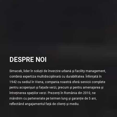
DESPRE NOI
Simacek, lider în soluții de înverzire urbană și facility management,
combină expertiza multidisciplinară cu durabilitatea. Înființată în
1942 cu sediul în Viena, compania noastră oferă servicii complete
pentru acoperișuri și fațade verzi, precum și pentru amenajarea și
întreținerea spațiilor verzi. Prezenți în România din 2010, ne
mândrim cu parteneriate pe termen lung și garanție de 5 ani,
reflectând angajamentul față de clienți și mediu.