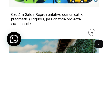
Cautăm Sales Representative comunicativ,
pragmatic și riguros, pasionat de proiecte
sustenabile
R
E
A
D 
M
O
R
E
Pentru verde e mereu loc. Cum poți integra în viața