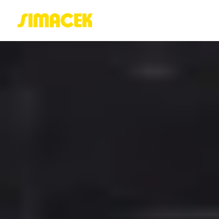
ACASĂ
PORTOFOLIU
BLOG
GREENSTANT
SOLARO
Login / Register