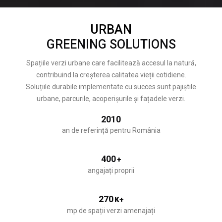
URBAN
GREENING SOLUTIONS
Spațiile verzi urbane care facilitează accesul la natură,
contribuind la creșterea calitatea vieții cotidiene.
Soluțiile durabile implementate cu succes sunt pajiștile
urbane, parcurile, acoperișurile și fațadele verzi.
2010
an de referință pentru România
400
+
angajați proprii
270
K+
mp de spații verzi amenajați