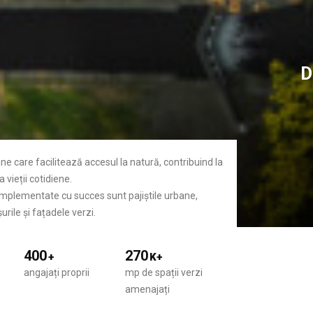
D
ane care facilitează accesul la natură, contribuind la
 vieții cotidiene.
 implementate cu succes sunt pajiștile urbane,
urile și fațadele verzi.
400
270
+
K+
angajați proprii
mp de spații verzi
amenajați