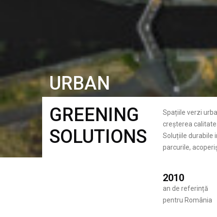
URBAN
GREENING
Spațiile verzi urb
creșterea calitatea
SOLUTIONS
Soluțiile durabile
parcurile, acoperiș
2010
an de referință
pentru România