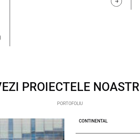
R
E
A
D 
M
O
R
E
VEZI PROIECTELE NOASTR
PORTOFOLIU
CONTINENTAL