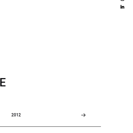
D 
M
O
R
E
E
2012