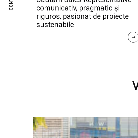
CONTACT
comunicativ, pragmatic și
riguros, pasionat de proiecte
sustenabile
R
E
A
D 
M
O
R
E