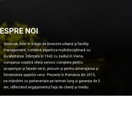
ESPRE NOI
Simacek, lider în soluții de înverzire urbană și facility
management, combină expertiza multidisciplinară cu
durabilitatea. Înființată în 1942 cu sediul în Viena,
compania noastră oferă servicii complete pentru
acoperișuri și fațade verzi, precum și pentru amenajarea și
întreținerea spațiilor verzi. Prezenți în România din 2010,
ne mândrim cu parteneriate pe termen lung și garanție de 5
ani, reflectând angajamentul față de clienți și mediu.