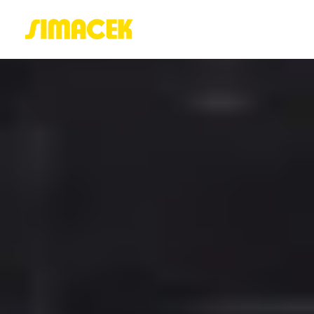
ACASĂ
PORTOFOLIU
BLOG
GREENSTANT
SOLARO
Login / Register