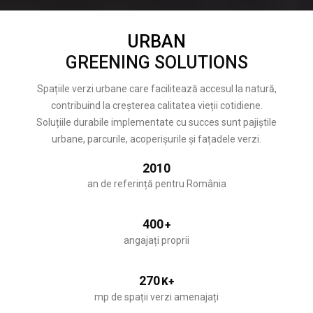
URBAN
GREENING SOLUTIONS
Spațiile verzi urbane care facilitează accesul la natură,
contribuind la creșterea calitatea vieții cotidiene.
Soluțiile durabile implementate cu succes sunt pajiștile
urbane, parcurile, acoperișurile și fațadele verzi.
2010
an de referință pentru România
400
+
angajați proprii
270
K+
mp de spații verzi amenajați