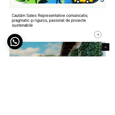
Cautăm Sales Representative comunicativ,
pragmatic și riguros, pasionat de proiecte
sustenabile
R
E
A
D 
M
O
R
E
Pentru verde e mereu loc. Cum poți integra în viața