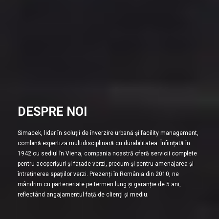
DESPRE NOI
Simacek, lider în soluții de înverzire urbană și facility management,
combină expertiza multidisciplinară cu durabilitatea. Înființată în
1942 cu sediul în Viena, compania noastră oferă servicii complete
pentru acoperișuri și fațade verzi, precum și pentru amenajarea și
întreținerea spațiilor verzi. Prezenți în România din 2010, ne
mândrim cu parteneriate pe termen lung și garanție de 5 ani,
reflectând angajamentul față de clienți și mediu.