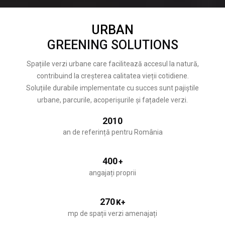
URBAN
GREENING SOLUTIONS
Spațiile verzi urbane care facilitează accesul la natură,
contribuind la creșterea calitatea vieții cotidiene.
Soluțiile durabile implementate cu succes sunt pajiștile
urbane, parcurile, acoperișurile și fațadele verzi.
2010
an de referință pentru România
400
+
angajați proprii
270
K+
mp de spații verzi amenajați