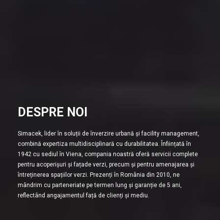
DESPRE NOI
Simacek, lider în soluții de înverzire urbană și facility management,
combină expertiza multidisciplinară cu durabilitatea. Înființată în
1942 cu sediul în Viena, compania noastră oferă servicii complete
pentru acoperișuri și fațade verzi, precum și pentru amenajarea și
întreținerea spațiilor verzi. Prezenți în România din 2010, ne
mândrim cu parteneriate pe termen lung și garanție de 5 ani,
reflectând angajamentul față de clienți și mediu.