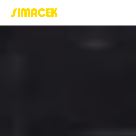
ACASĂ
PORTOFOLIU
BLOG
GREENSTANT
SOLARO
Login / Register