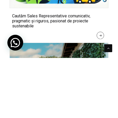
Cautăm Sales Representative comunicativ,
pragmatic și riguros, pasionat de proiecte
sustenabile
R
E
A
D 
M
O
R
E
Pentru verde e mereu loc. Cum poți integra în viața