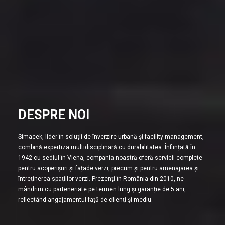
DESPRE NOI
Simacek, lider în soluții de înverzire urbană și facility management,
combină expertiza multidisciplinară cu durabilitatea. Înființată în
1942 cu sediul în Viena, compania noastră oferă servicii complete
pentru acoperișuri și fațade verzi, precum și pentru amenajarea și
întreținerea spațiilor verzi. Prezenți în România din 2010, ne
mândrim cu parteneriate pe termen lung și garanție de 5 ani,
reflectând angajamentul față de clienți și mediu.