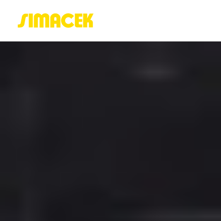
ACASĂ
PORTOFOLIU
BLOG
GREENSTANT
SOLARO
Login / Register