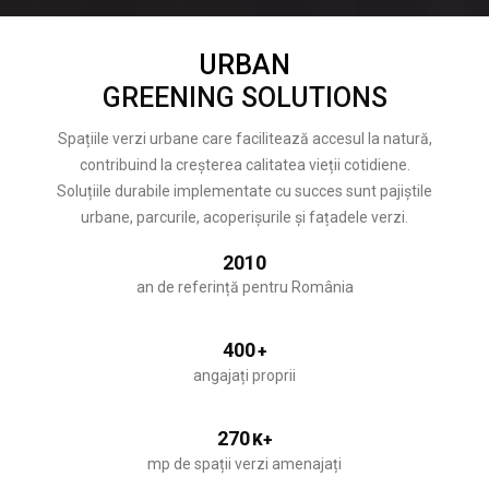
URBAN
GREENING SOLUTIONS
Spațiile verzi urbane care facilitează accesul la natură,
contribuind la creșterea calitatea vieții cotidiene.
Soluțiile durabile implementate cu succes sunt pajiștile
urbane, parcurile, acoperișurile și fațadele verzi.
2010
an de referință pentru România
400
+
angajați proprii
270
K+
mp de spații verzi amenajați