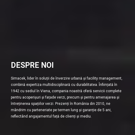
DESPRE NOI
Simacek, lider în soluții de înverzire urbană și facility management,
combină expertiza multidisciplinară cu durabilitatea. Înființată în
1942 cu sediul în Viena, compania noastră oferă servicii complete
pentru acoperișuri și fațade verzi, precum și pentru amenajarea și
întreținerea spațiilor verzi. Prezenți în România din 2010, ne
mândrim cu parteneriate pe termen lung și garanție de 5 ani,
reflectând angajamentul față de clienți și mediu.