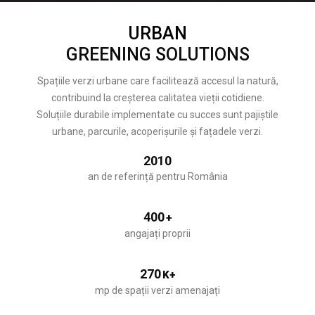
URBAN
GREENING SOLUTIONS
Spațiile verzi urbane care facilitează accesul la natură,
contribuind la creșterea calitatea vieții cotidiene.
Soluțiile durabile implementate cu succes sunt pajiștile
urbane, parcurile, acoperișurile și fațadele verzi.
2010
an de referință pentru România
400
+
angajați proprii
270
K+
mp de spații verzi amenajați