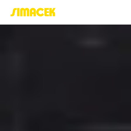
ACASĂ
PORTOFOLIU
BLOG
GREENSTANT
SOLARO
Login / Register