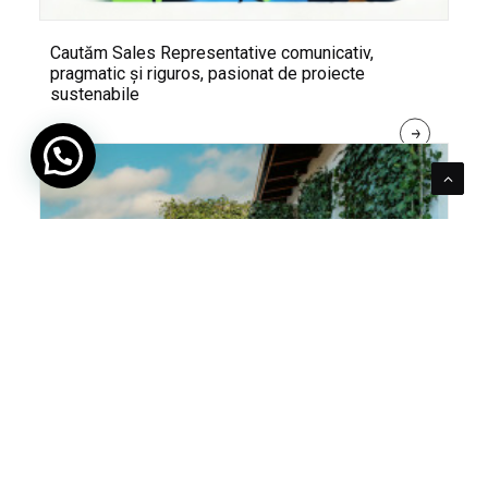
Cautăm Sales Representative comunicativ,
pragmatic și riguros, pasionat de proiecte
sustenabile
R
E
A
D 
M
O
R
E
Pentru verde e mereu loc. Cum poți integra în viața
ta panourile cu iederă naturală Greenstant