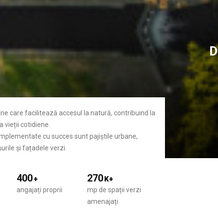
D
ane care facilitează accesul la natură, contribuind la
 vieții cotidiene.
 implementate cu succes sunt pajiștile urbane,
urile și fațadele verzi.
400
270
+
K+
angajați proprii
mp de spații verzi
amenajați