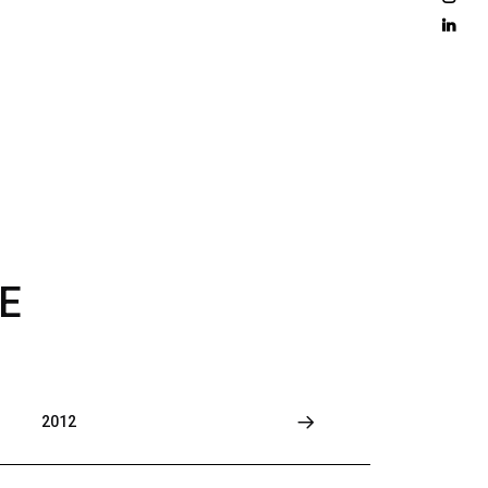
D 
M
O
R
E
E
2012