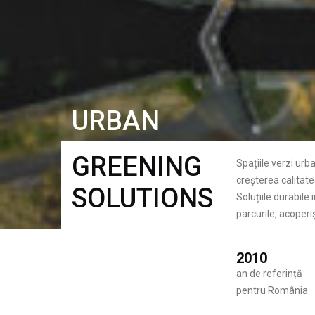
URBAN
GREENING
Spațiile verzi urb
creșterea calitatea
SOLUTIONS
Soluțiile durabile
parcurile, acoperiș
2010
an de referință
pentru România