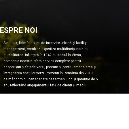
ESPRE NOI
Simacek, lider în soluții de înverzire urbană și facility
management, combină expertiza multidisciplinară cu
durabilitatea. Înființată în 1942 cu sediul în Viena,
compania noastră oferă servicii complete pentru
acoperișuri și fațade verzi, precum și pentru amenajarea și
întreținerea spațiilor verzi. Prezenți în România din 2010,
ne mândrim cu parteneriate pe termen lung și garanție de 5
ani, reflectând angajamentul față de clienți și mediu.