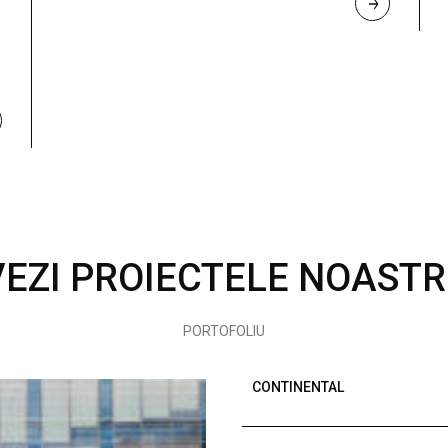
R
E
A
D 
M
O
R
E
VEZI PROIECTELE NOASTR
PORTOFOLIU
CONTINENTAL