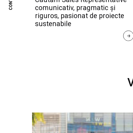
CONTACT
comunicativ, pragmatic și
riguros, pasionat de proiecte
sustenabile
R
E
A
D 
M
O
R
E