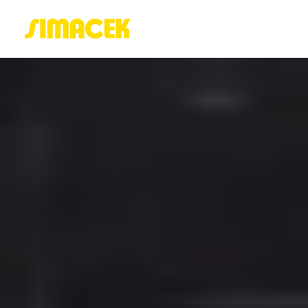
ACASĂ
PORTOFOLIU
BLOG
GREENSTANT
SOLARO
Login / Register