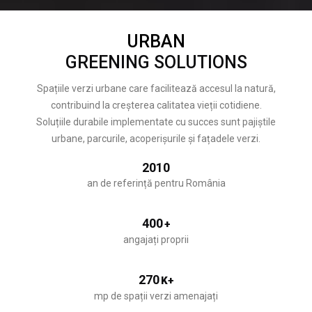
URBAN
GREENING SOLUTIONS
Spațiile verzi urbane care facilitează accesul la natură,
contribuind la creșterea calitatea vieții cotidiene.
Soluțiile durabile implementate cu succes sunt pajiștile
urbane, parcurile, acoperișurile și fațadele verzi.
2010
an de referință pentru România
400
+
angajați proprii
270
K+
mp de spații verzi amenajați