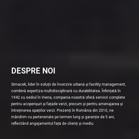
DESPRE NOI
Simacek, lider în soluții de înverzire urbană și facility management,
combină expertiza multidisciplinară cu durabilitatea. Înființată în
1942 cu sediul în Viena, compania noastră oferă servicii complete
pentru acoperișuri și fațade verzi, precum și pentru amenajarea și
întreținerea spațiilor verzi. Prezenți în România din 2010, ne
mândrim cu parteneriate pe termen lung și garanție de 5 ani,
reflectând angajamentul față de clienți și mediu.