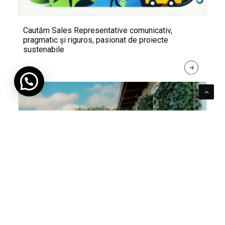
Cautăm Sales Representative comunicativ,
pragmatic și riguros, pasionat de proiecte
sustenabile
R
E
A
D 
M
O
R
E
Pentru verde e mereu loc. Cum poți integra în viața