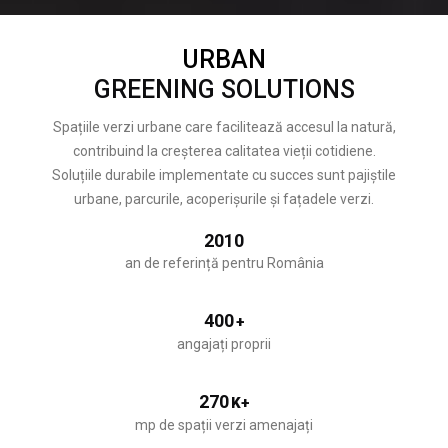
URBAN
GREENING SOLUTIONS
Spațiile verzi urbane care facilitează accesul la natură,
contribuind la creșterea calitatea vieții cotidiene.
Soluțiile durabile implementate cu succes sunt pajiștile
urbane, parcurile, acoperișurile și fațadele verzi.
2010
an de referință pentru România
400
+
angajați proprii
270
K+
mp de spații verzi amenajați