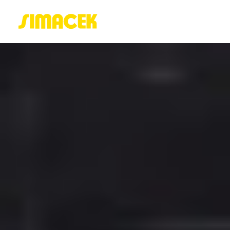
ACASĂ
PORTOFOLIU
BLOG
GREENSTANT
SOLARO
Login / Register