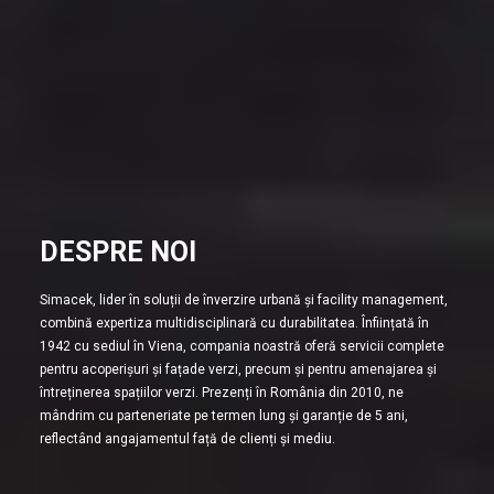
DESPRE NOI
Simacek, lider în soluții de înverzire urbană și facility management,
combină expertiza multidisciplinară cu durabilitatea. Înființată în
1942 cu sediul în Viena, compania noastră oferă servicii complete
pentru acoperișuri și fațade verzi, precum și pentru amenajarea și
întreținerea spațiilor verzi. Prezenți în România din 2010, ne
mândrim cu parteneriate pe termen lung și garanție de 5 ani,
reflectând angajamentul față de clienți și mediu.