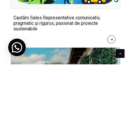
Cautăm Sales Representative comunicativ,
pragmatic și riguros, pasionat de proiecte
sustenabile
R
E
A
D 
M
O
R
E
Pentru verde e mereu loc. Cum poți integra în viața