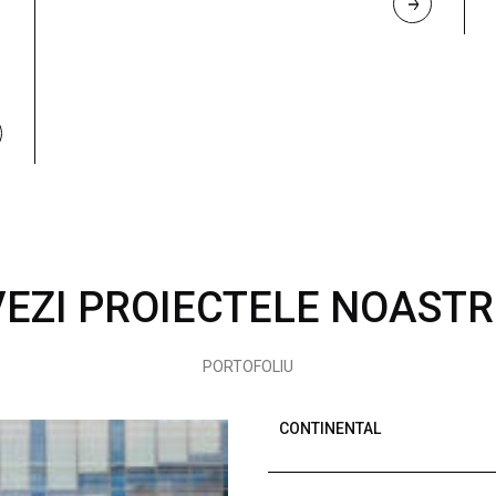
R
E
A
D 
M
O
R
E
VEZI PROIECTELE NOASTR
PORTOFOLIU
CONTINENTAL