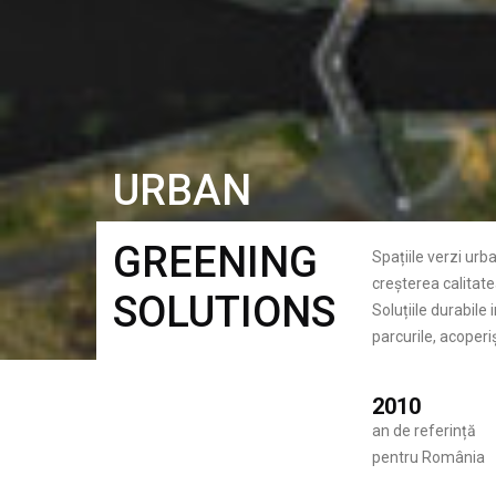
URBAN
GREENING
Spațiile verzi urb
creșterea calitatea
SOLUTIONS
Soluțiile durabile
parcurile, acoperiș
2010
an de referință
pentru România