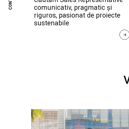
CONTACT
comunicativ, pragmatic și
riguros, pasionat de proiecte
sustenabile
R
E
A
D 
M
O
R
E