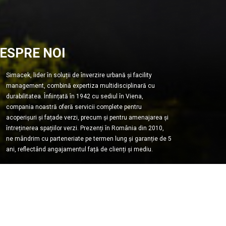
ESPRE NOI
Simacek, lider în soluții de înverzire urbană și facility
management, combină expertiza multidisciplinară cu
durabilitatea. Înființată în 1942 cu sediul în Viena,
compania noastră oferă servicii complete pentru
acoperișuri și fațade verzi, precum și pentru amenajarea și
întreținerea spațiilor verzi. Prezenți în România din 2010,
ne mândrim cu parteneriate pe termen lung și garanție de 5
ani, reflectând angajamentul față de clienți și mediu.