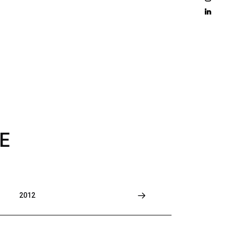
D 
M
O
R
E
E
2012