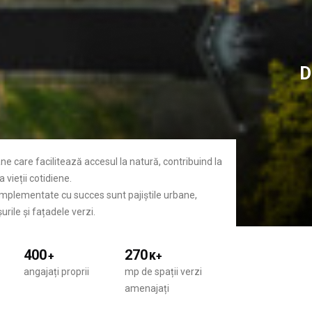
D
ane care facilitează accesul la natură, contribuind la
 vieții cotidiene.
 implementate cu succes sunt pajiștile urbane,
urile și fațadele verzi.
400
270
+
K+
angajați proprii
mp de spații verzi
amenajați