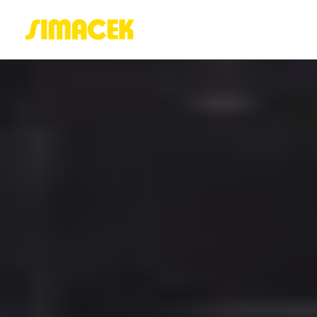
ACASĂ
PORTOFOLIU
BLOG
GREENSTANT
SOLARO
Login / Register