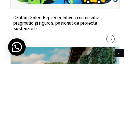
Cautăm Sales Representative comunicativ,
pragmatic și riguros, pasionat de proiecte
sustenabile
R
E
A
D 
M
O
R
E
Pentru verde e mereu loc. Cum poți integra în viața