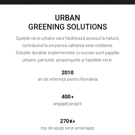
URBAN
GREENING SOLUTIONS
Spațiile verzi urbane care facilitează accesul la natură,
contribuind la creșterea calitatea vieții cotidiene.
Soluțiile durabile implementate cu succes sunt pajiștile
urbane, parcurile, acoperișurile și fațadele verzi.
2010
an de referință pentru România
400
+
angajați proprii
270
K+
mp de spații verzi amenajați