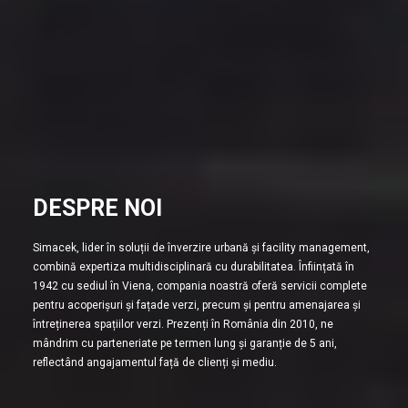
DESPRE NOI
Simacek, lider în soluții de înverzire urbană și facility management,
combină expertiza multidisciplinară cu durabilitatea. Înființată în
1942 cu sediul în Viena, compania noastră oferă servicii complete
pentru acoperișuri și fațade verzi, precum și pentru amenajarea și
întreținerea spațiilor verzi. Prezenți în România din 2010, ne
mândrim cu parteneriate pe termen lung și garanție de 5 ani,
reflectând angajamentul față de clienți și mediu.