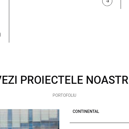
R
E
A
D 
M
O
R
E
VEZI PROIECTELE NOASTR
PORTOFOLIU
CONTINENTAL