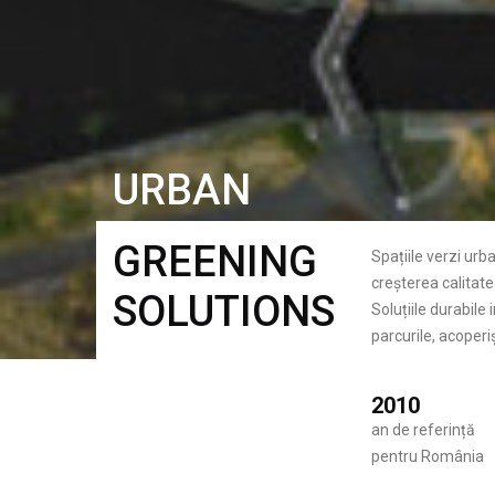
URBAN
GREENING
Spațiile verzi urb
creșterea calitatea
SOLUTIONS
Soluțiile durabile
parcurile, acoperiș
2010
an de referință
pentru România