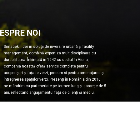
ESPRE NOI
Simacek, lider în soluții de înverzire urbană și facility
management, combină expertiza multidisciplinară cu
durabilitatea. Înființată în 1942 cu sediul în Viena,
compania noastră oferă servicii complete pentru
acoperișuri și fațade verzi, precum și pentru amenajarea și
întreținerea spațiilor verzi. Prezenți în România din 2010,
ne mândrim cu parteneriate pe termen lung și garanție de 5
ani, reflectând angajamentul față de clienți și mediu.