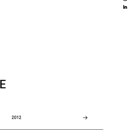
D 
M
O
R
E
E
2012