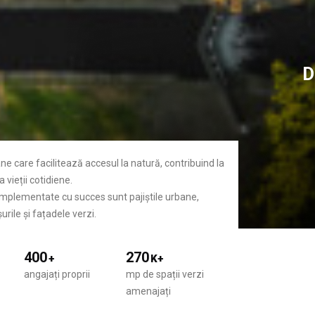
D
ane care facilitează accesul la natură, contribuind la
 vieții cotidiene.
 implementate cu succes sunt pajiștile urbane,
urile și fațadele verzi.
400
270
+
K+
angajați proprii
mp de spații verzi
amenajați