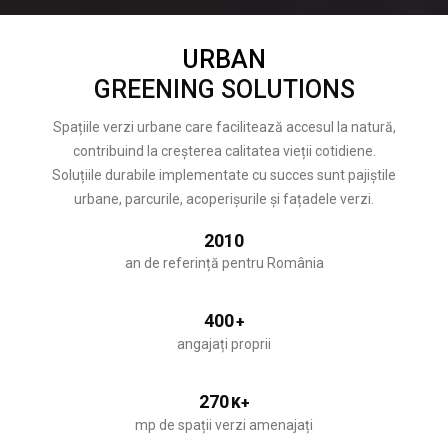
URBAN
GREENING SOLUTIONS
Spațiile verzi urbane care facilitează accesul la natură,
contribuind la creșterea calitatea vieții cotidiene.
Soluțiile durabile implementate cu succes sunt pajiștile
urbane, parcurile, acoperișurile și fațadele verzi.
2010
an de referință pentru România
400
+
angajați proprii
270
K+
mp de spații verzi amenajați