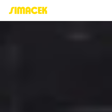
ACASĂ
PORTOFOLIU
BLOG
GREENSTANT
SOLARO
Login / Register