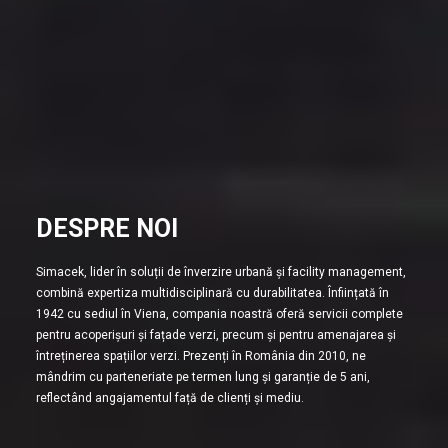
DESPRE NOI
Simacek, lider în soluții de înverzire urbană și facility management,
combină expertiza multidisciplinară cu durabilitatea. Înființată în
1942 cu sediul în Viena, compania noastră oferă servicii complete
pentru acoperișuri și fațade verzi, precum și pentru amenajarea și
întreținerea spațiilor verzi. Prezenți în România din 2010, ne
mândrim cu parteneriate pe termen lung și garanție de 5 ani,
reflectând angajamentul față de clienți și mediu.