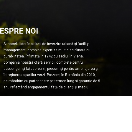
ESPRE NOI
Simacek, lider în soluții de înverzire urbană și facility
management, combină expertiza multidisciplinară cu
durabilitatea. Înființată în 1942 cu sediul în Viena,
compania noastră oferă servicii complete pentru
acoperișuri și fațade verzi, precum și pentru amenajarea și
întreținerea spațiilor verzi. Prezenți în România din 2010,
ne mândrim cu parteneriate pe termen lung și garanție de 5
ani, reflectând angajamentul față de clienți și mediu.