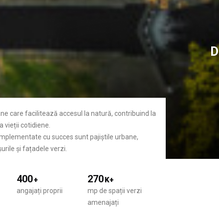
D
ane care facilitează accesul la natură, contribuind la
 vieții cotidiene.
 implementate cu succes sunt pajiștile urbane,
urile și fațadele verzi.
400
270
+
K+
angajați proprii
mp de spații verzi
amenajați