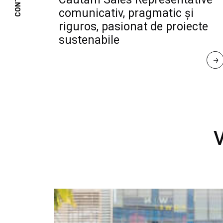
CONTACT
comunicativ, pragmatic și
riguros, pasionat de proiecte
sustenabile
R
E
A
D 
M
O
R
E