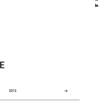
D 
M
O
R
E
E
2012