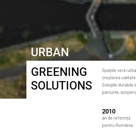
URBAN
GREENING
Spațiile verzi urb
creșterea calitatea
SOLUTIONS
Soluțiile durabile
parcurile, acoperiș
2010
an de referință
pentru România