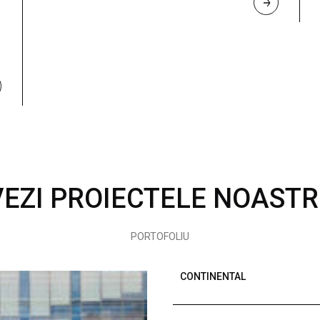
R
E
A
D 
M
O
R
E
VEZI PROIECTELE NOASTR
PORTOFOLIU
CONTINENTAL