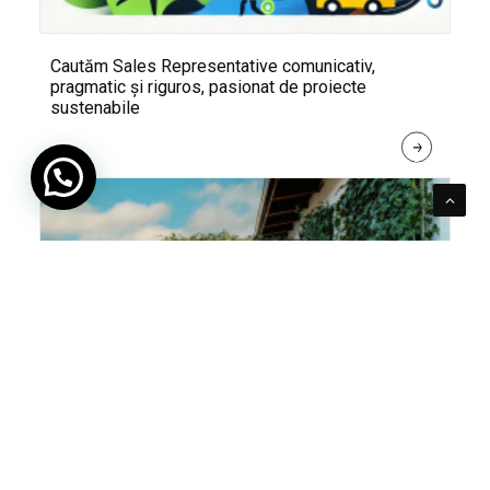
Cautăm Sales Representative comunicativ,
pragmatic și riguros, pasionat de proiecte
sustenabile
R
E
A
D 
M
O
R
E
Pentru verde e mereu loc. Cum poți integra în viața