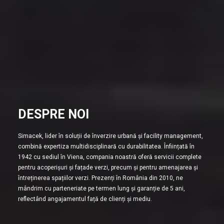
DESPRE NOI
Simacek, lider în soluții de înverzire urbană și facility management,
combină expertiza multidisciplinară cu durabilitatea. Înființată în
1942 cu sediul în Viena, compania noastră oferă servicii complete
pentru acoperișuri și fațade verzi, precum și pentru amenajarea și
întreținerea spațiilor verzi. Prezenți în România din 2010, ne
mândrim cu parteneriate pe termen lung și garanție de 5 ani,
reflectând angajamentul față de clienți și mediu.