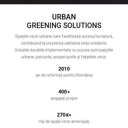
URBAN
GREENING SOLUTIONS
Spațiile verzi urbane care facilitează accesul la natură,
contribuind la creșterea calitatea vieții cotidiene.
Soluțiile durabile implementate cu succes sunt pajiștile
urbane, parcurile, acoperișurile și fațadele verzi.
2010
an de referință pentru România
400
+
angajați proprii
270
K+
mp de spații verzi amenajați