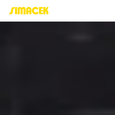
ACASĂ
PORTOFOLIU
BLOG
GREENSTANT
SOLARO
Login / Register