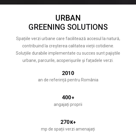
URBAN
GREENING SOLUTIONS
Spațiile verzi urbane care facilitează accesul la natură,
contribuind la creșterea calitatea vieții cotidiene.
Soluțiile durabile implementate cu succes sunt pajiștile
urbane, parcurile, acoperișurile și fațadele verzi.
2010
an de referință pentru România
400
+
angajați proprii
270
K+
mp de spații verzi amenajați