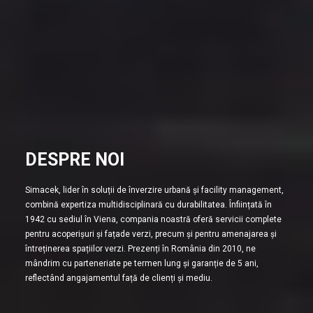
DESPRE NOI
Simacek, lider în soluții de înverzire urbană și facility management,
combină expertiza multidisciplinară cu durabilitatea. Înființată în
1942 cu sediul în Viena, compania noastră oferă servicii complete
pentru acoperișuri și fațade verzi, precum și pentru amenajarea și
întreținerea spațiilor verzi. Prezenți în România din 2010, ne
mândrim cu parteneriate pe termen lung și garanție de 5 ani,
reflectând angajamentul față de clienți și mediu.