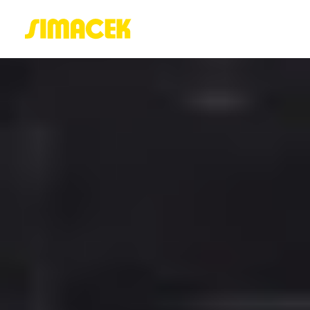
ACASĂ
PORTOFOLIU
BLOG
GREENSTANT
SOLARO
Login / Register