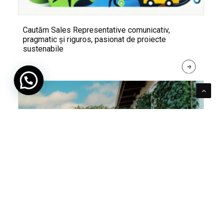
Cautăm Sales Representative comunicativ,
pragmatic și riguros, pasionat de proiecte
sustenabile
R
E
A
D 
M
O
R
E
Pentru verde e mereu loc. Cum poți integra în viața