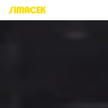
ACASĂ
PORTOFOLIU
BLOG
GREENSTANT
SOLARO
Login / Register