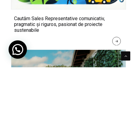
Cautăm Sales Representative comunicativ,
pragmatic și riguros, pasionat de proiecte
sustenabile
R
E
A
D 
M
O
R
E
Pentru verde e mereu loc. Cum poți integra în viața