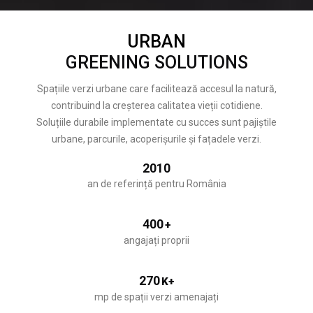
URBAN
GREENING SOLUTIONS
Spațiile verzi urbane care facilitează accesul la natură,
contribuind la creșterea calitatea vieții cotidiene.
Soluțiile durabile implementate cu succes sunt pajiștile
urbane, parcurile, acoperișurile și fațadele verzi.
2010
an de referință pentru România
400
+
angajați proprii
270
K+
mp de spații verzi amenajați