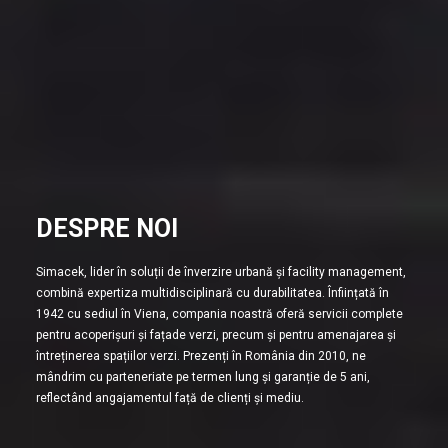
DESPRE NOI
Simacek, lider în soluții de înverzire urbană și facility management,
combină expertiza multidisciplinară cu durabilitatea. Înființată în
1942 cu sediul în Viena, compania noastră oferă servicii complete
pentru acoperișuri și fațade verzi, precum și pentru amenajarea și
întreținerea spațiilor verzi. Prezenți în România din 2010, ne
mândrim cu parteneriate pe termen lung și garanție de 5 ani,
reflectând angajamentul față de clienți și mediu.