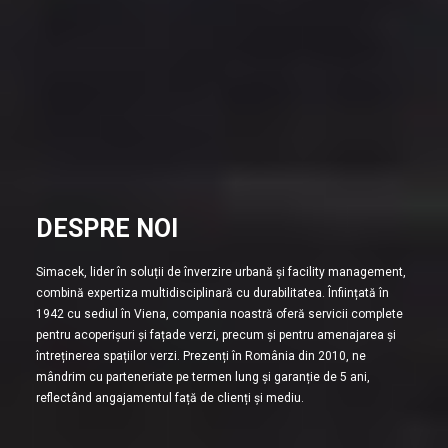
DESPRE NOI
Simacek, lider în soluții de înverzire urbană și facility management,
combină expertiza multidisciplinară cu durabilitatea. Înființată în
1942 cu sediul în Viena, compania noastră oferă servicii complete
pentru acoperișuri și fațade verzi, precum și pentru amenajarea și
întreținerea spațiilor verzi. Prezenți în România din 2010, ne
mândrim cu parteneriate pe termen lung și garanție de 5 ani,
reflectând angajamentul față de clienți și mediu.