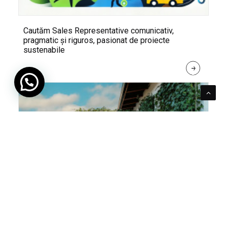
Cautăm Sales Representative comunicativ,
pragmatic și riguros, pasionat de proiecte
sustenabile
R
E
A
D 
M
O
R
E
Pentru verde e mereu loc. Cum poți integra în viața