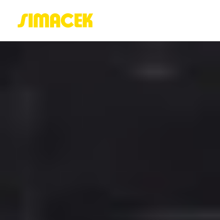
ACASĂ
PORTOFOLIU
BLOG
GREENSTANT
SOLARO
Login / Register