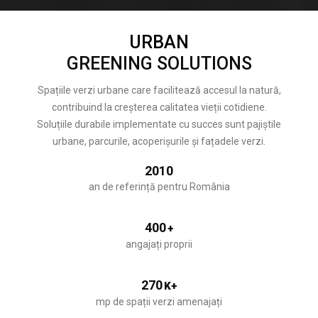
URBAN
GREENING SOLUTIONS
Spațiile verzi urbane care facilitează accesul la natură,
contribuind la creșterea calitatea vieții cotidiene.
Soluțiile durabile implementate cu succes sunt pajiștile
urbane, parcurile, acoperișurile și fațadele verzi.
2010
an de referință pentru România
400
+
angajați proprii
270
K+
mp de spații verzi amenajați