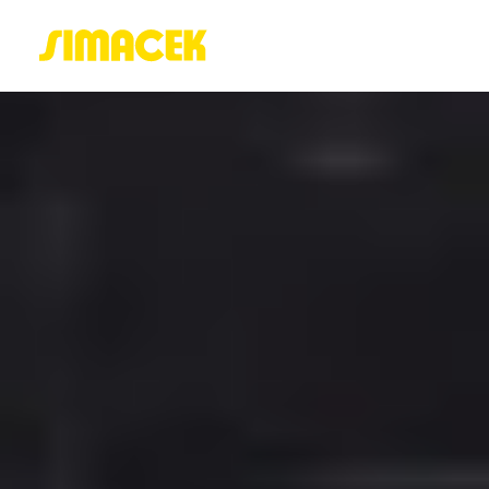
ACASĂ
PORTOFOLIU
BLOG
GREENSTANT
SOLARO
Login / Register