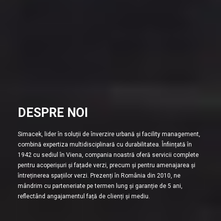
DESPRE NOI
Simacek, lider în soluții de înverzire urbană și facility management,
combină expertiza multidisciplinară cu durabilitatea. Înființată în
1942 cu sediul în Viena, compania noastră oferă servicii complete
pentru acoperișuri și fațade verzi, precum și pentru amenajarea și
întreținerea spațiilor verzi. Prezenți în România din 2010, ne
mândrim cu parteneriate pe termen lung și garanție de 5 ani,
reflectând angajamentul față de clienți și mediu.