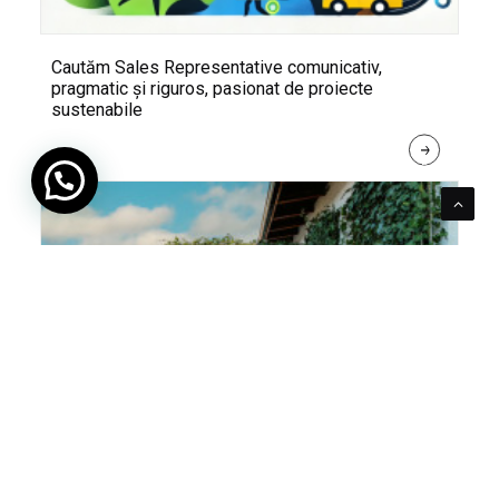
Cautăm Sales Representative comunicativ,
pragmatic și riguros, pasionat de proiecte
sustenabile
R
E
A
D 
M
O
R
E
Pentru verde e mereu loc. Cum poți integra în viața