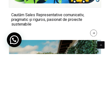
Cautăm Sales Representative comunicativ,
pragmatic și riguros, pasionat de proiecte
sustenabile
R
E
A
D 
M
O
R
E
Pentru verde e mereu loc. Cum poți integra în viața