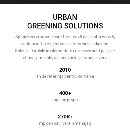
URBAN
GREENING SOLUTIONS
Spațiile verzi urbane care facilitează accesul la natură,
contribuind la creșterea calitatea vieții cotidiene.
Soluțiile durabile implementate cu succes sunt pajiștile
urbane, parcurile, acoperișurile și fațadele verzi.
2010
an de referință pentru România
400
+
angajați proprii
270
K+
mp de spații verzi amenajați