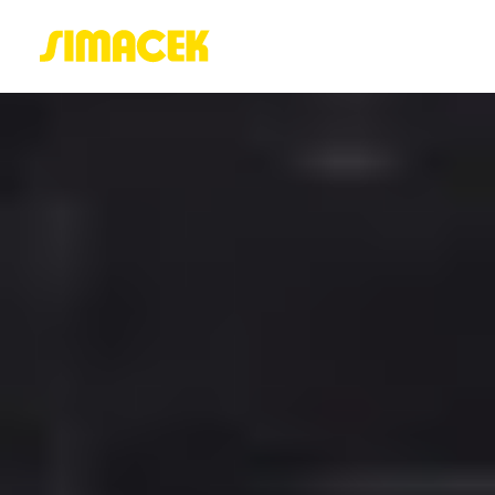
ACASĂ
PORTOFOLIU
BLOG
GREENSTANT
SOLARO
Login / Register