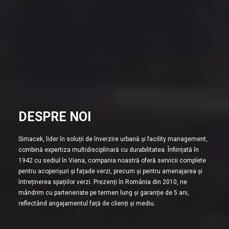
DESPRE NOI
Simacek, lider în soluții de înverzire urbană și facility management,
combină expertiza multidisciplinară cu durabilitatea. Înființată în
1942 cu sediul în Viena, compania noastră oferă servicii complete
pentru acoperișuri și fațade verzi, precum și pentru amenajarea și
întreținerea spațiilor verzi. Prezenți în România din 2010, ne
mândrim cu parteneriate pe termen lung și garanție de 5 ani,
reflectând angajamentul față de clienți și mediu.