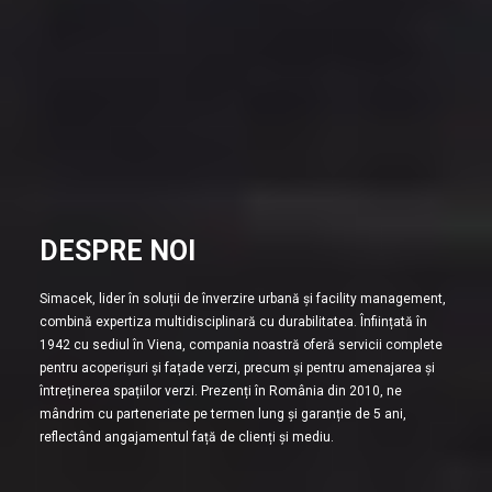
DESPRE NOI
Simacek, lider în soluții de înverzire urbană și facility management,
combină expertiza multidisciplinară cu durabilitatea. Înființată în
1942 cu sediul în Viena, compania noastră oferă servicii complete
pentru acoperișuri și fațade verzi, precum și pentru amenajarea și
întreținerea spațiilor verzi. Prezenți în România din 2010, ne
mândrim cu parteneriate pe termen lung și garanție de 5 ani,
reflectând angajamentul față de clienți și mediu.