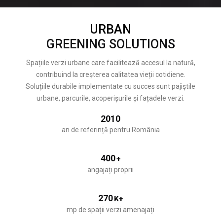
URBAN
GREENING SOLUTIONS
Spațiile verzi urbane care facilitează accesul la natură,
contribuind la creșterea calitatea vieții cotidiene.
Soluțiile durabile implementate cu succes sunt pajiștile
urbane, parcurile, acoperișurile și fațadele verzi.
2010
an de referință pentru România
400
+
angajați proprii
270
K+
mp de spații verzi amenajați