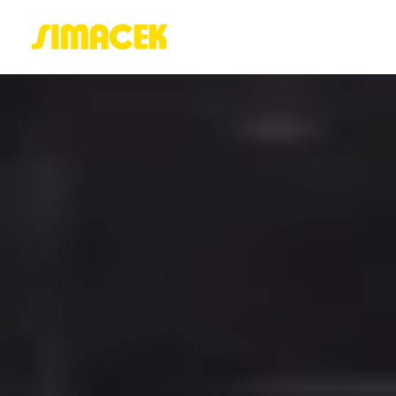
ACASĂ
PORTOFOLIU
BLOG
GREENSTANT
SOLARO
Login / Register