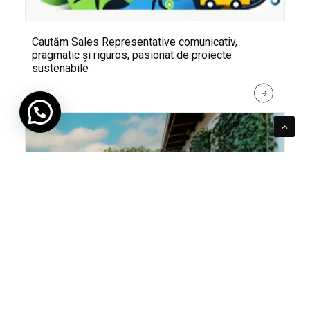
Cautăm Sales Representative comunicativ,
pragmatic și riguros, pasionat de proiecte
sustenabile
R
E
A
D 
M
O
R
E
Pentru verde e mereu loc. Cum poți integra în viața