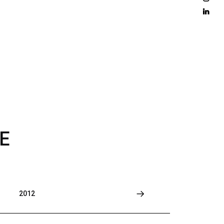
D 
M
O
R
E
E
2012