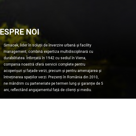
ESPRE NOI
Simacek, lider în soluții de înverzire urbană și facility
management, combină expertiza multidisciplinară cu
durabilitatea. Înființată în 1942 cu sediul în Viena,
compania noastră oferă servicii complete pentru
acoperișuri și fațade verzi, precum și pentru amenajarea și
întreținerea spațiilor verzi. Prezenți în România din 2010,
ne mândrim cu parteneriate pe termen lung și garanție de 5
ani, reflectând angajamentul față de clienți și mediu.