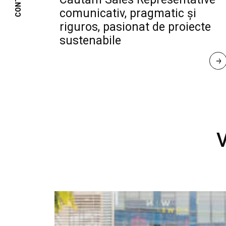
CONTACT
comunicativ, pragmatic și
riguros, pasionat de proiecte
sustenabile
R
E
A
D 
M
O
R
E