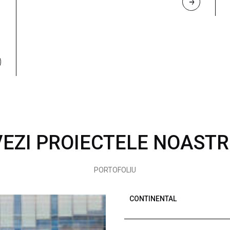
R
E
A
D 
M
O
R
E
VEZI PROIECTELE NOASTR
PORTOFOLIU
CONTINENTAL