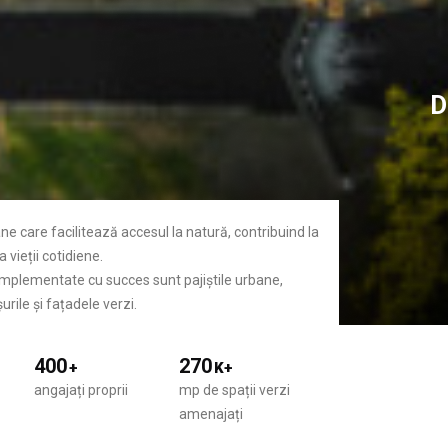
D
ane care facilitează accesul la natură, contribuind la
 vieții cotidiene.
 implementate cu succes sunt pajiștile urbane,
urile și fațadele verzi.
400
270
+
K+
angajați proprii
mp de spații verzi
amenajați