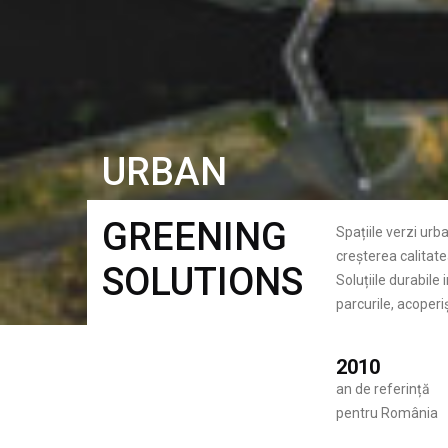
URBAN
GREENING
Spațiile verzi urb
creșterea calitatea
SOLUTIONS
Soluțiile durabile
parcurile, acoperiș
2010
an de referință
pentru România