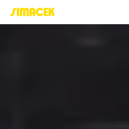
ACASĂ
PORTOFOLIU
BLOG
GREENSTANT
SOLARO
Login / Register