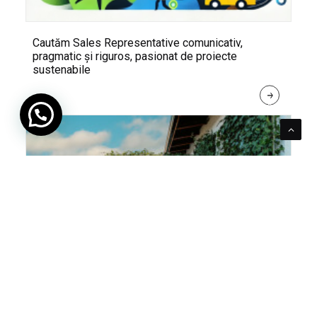
Cautăm Sales Representative comunicativ,
pragmatic și riguros, pasionat de proiecte
sustenabile
R
E
A
D 
M
O
R
E
Pentru verde e mereu loc. Cum poți integra în viața