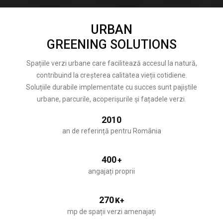
URBAN
GREENING SOLUTIONS
Spațiile verzi urbane care facilitează accesul la natură,
contribuind la creșterea calitatea vieții cotidiene.
Soluțiile durabile implementate cu succes sunt pajiștile
urbane, parcurile, acoperișurile și fațadele verzi.
2010
an de referință pentru România
400
+
angajați proprii
270
K+
mp de spații verzi amenajați