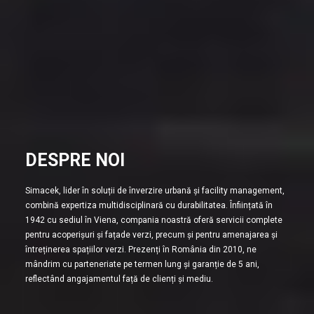
DESPRE NOI
Simacek, lider în soluții de înverzire urbană și facility management,
combină expertiza multidisciplinară cu durabilitatea. Înființată în
1942 cu sediul în Viena, compania noastră oferă servicii complete
pentru acoperișuri și fațade verzi, precum și pentru amenajarea și
întreținerea spațiilor verzi. Prezenți în România din 2010, ne
mândrim cu parteneriate pe termen lung și garanție de 5 ani,
reflectând angajamentul față de clienți și mediu.