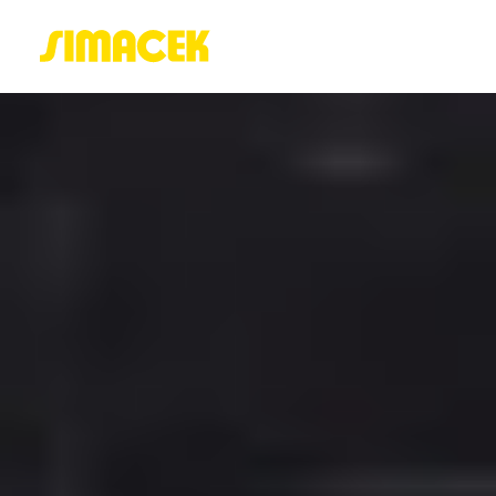
ACASĂ
PORTOFOLIU
BLOG
GREENSTANT
SOLARO
Login / Register