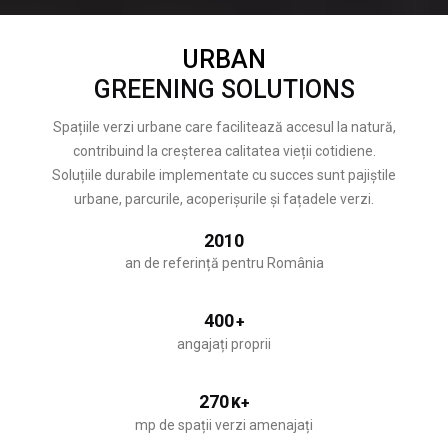
URBAN
GREENING SOLUTIONS
Spațiile verzi urbane care facilitează accesul la natură,
contribuind la creșterea calitatea vieții cotidiene.
Soluțiile durabile implementate cu succes sunt pajiștile
urbane, parcurile, acoperișurile și fațadele verzi.
2010
an de referință pentru România
400
+
angajați proprii
270
K+
mp de spații verzi amenajați