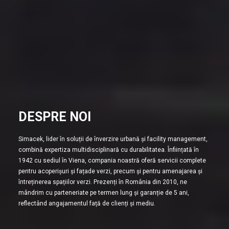
DESPRE NOI
Simacek, lider în soluții de înverzire urbană și facility management,
combină expertiza multidisciplinară cu durabilitatea. Înființată în
1942 cu sediul în Viena, compania noastră oferă servicii complete
pentru acoperișuri și fațade verzi, precum și pentru amenajarea și
întreținerea spațiilor verzi. Prezenți în România din 2010, ne
mândrim cu parteneriate pe termen lung și garanție de 5 ani,
reflectând angajamentul față de clienți și mediu.