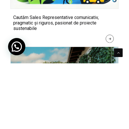
Cautăm Sales Representative comunicativ,
pragmatic și riguros, pasionat de proiecte
sustenabile
R
E
A
D 
M
O
R
E
Pentru verde e mereu loc. Cum poți integra în viața