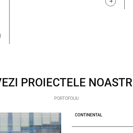
R
E
A
D 
M
O
R
E
VEZI PROIECTELE NOASTR
PORTOFOLIU
CONTINENTAL