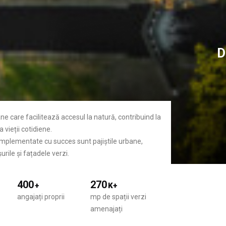
D
ane care facilitează accesul la natură, contribuind la
 vieții cotidiene.
 implementate cu succes sunt pajiștile urbane,
urile și fațadele verzi.
400
270
+
K+
angajați proprii
mp de spații verzi
amenajați