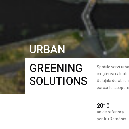
URBAN
GREENING
Spațiile verzi urb
creșterea calitatea
SOLUTIONS
Soluțiile durabile
parcurile, acoperiș
2010
an de referință
pentru România