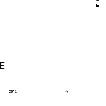
D 
M
O
R
E
E
2012