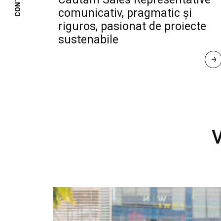
CONTACT
comunicativ, pragmatic și
riguros, pasionat de proiecte
sustenabile
R
E
A
D 
M
O
R
E