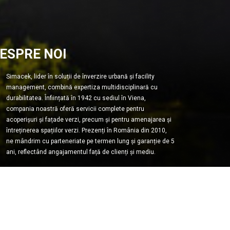
ESPRE NOI
Simacek, lider în soluții de înverzire urbană și facility
management, combină expertiza multidisciplinară cu
durabilitatea. Înființată în 1942 cu sediul în Viena,
compania noastră oferă servicii complete pentru
acoperișuri și fațade verzi, precum și pentru amenajarea și
întreținerea spațiilor verzi. Prezenți în România din 2010,
ne mândrim cu parteneriate pe termen lung și garanție de 5
ani, reflectând angajamentul față de clienți și mediu.