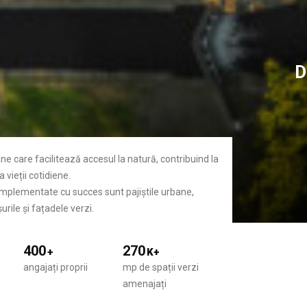
D
ane care facilitează accesul la natură, contribuind la
 vieții cotidiene.
 implementate cu succes sunt pajiștile urbane,
urile și fațadele verzi.
400
270
+
K+
angajați proprii
mp de spații verzi
amenajați