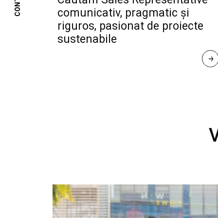
CONTACT
comunicativ, pragmatic și
riguros, pasionat de proiecte
sustenabile
R
E
A
D 
M
O
R
E