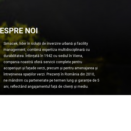
ESPRE NOI
Simacek, lider în soluții de înverzire urbană și facility
management, combină expertiza multidisciplinară cu
durabilitatea. Înființată în 1942 cu sediul în Viena,
compania noastră oferă servicii complete pentru
acoperișuri și fațade verzi, precum și pentru amenajarea și
întreținerea spațiilor verzi. Prezenți în România din 2010,
ne mândrim cu parteneriate pe termen lung și garanție de 5
ani, reflectând angajamentul față de clienți și mediu.