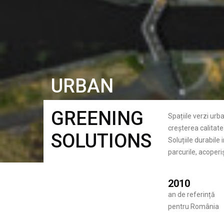
URBAN
GREENING
Spațiile verzi urb
creșterea calitatea
SOLUTIONS
Soluțiile durabile
parcurile, acoperiș
2010
an de referință
pentru România