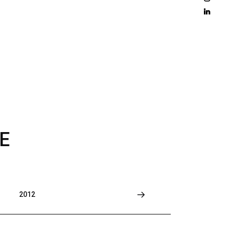
D 
M
O
R
E
E
2012