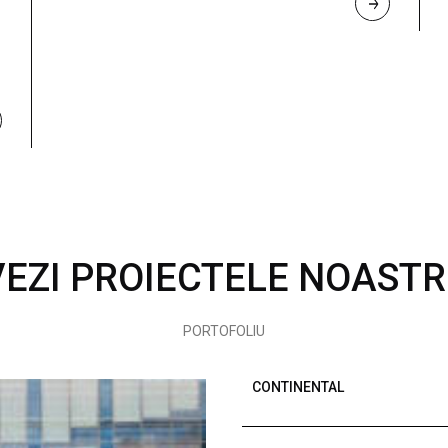
R
E
A
D 
M
O
R
E
VEZI PROIECTELE NOASTR
PORTOFOLIU
CONTINENTAL