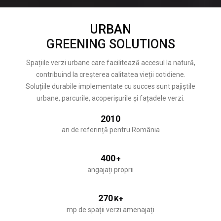
URBAN
GREENING SOLUTIONS
Spațiile verzi urbane care facilitează accesul la natură,
contribuind la creșterea calitatea vieții cotidiene.
Soluțiile durabile implementate cu succes sunt pajiștile
urbane, parcurile, acoperișurile și fațadele verzi.
2010
an de referință pentru România
400
+
angajați proprii
270
K+
mp de spații verzi amenajați