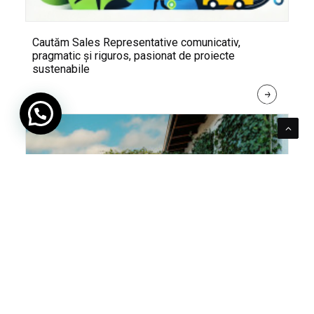
Cautăm Sales Representative comunicativ,
pragmatic și riguros, pasionat de proiecte
sustenabile
R
E
A
D 
M
O
R
E
Pentru verde e mereu loc. Cum poți integra în viața