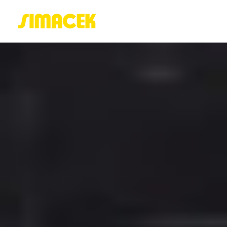
ACASĂ
PORTOFOLIU
BLOG
GREENSTANT
SOLARO
Login / Register