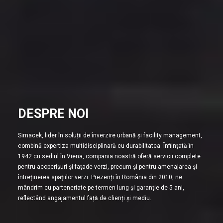
DESPRE NOI
Simacek, lider în soluții de înverzire urbană și facility management,
combină expertiza multidisciplinară cu durabilitatea. Înființată în
1942 cu sediul în Viena, compania noastră oferă servicii complete
pentru acoperișuri și fațade verzi, precum și pentru amenajarea și
întreținerea spațiilor verzi. Prezenți în România din 2010, ne
mândrim cu parteneriate pe termen lung și garanție de 5 ani,
reflectând angajamentul față de clienți și mediu.