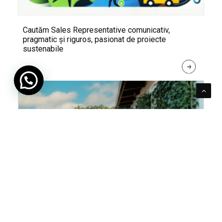
Cautăm Sales Representative comunicativ,
pragmatic și riguros, pasionat de proiecte
sustenabile
R
E
A
D 
M
O
R
E
Pentru verde e mereu loc. Cum poți integra în viața