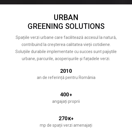
URBAN
GREENING SOLUTIONS
Spațiile verzi urbane care facilitează accesul la natură,
contribuind la creșterea calitatea vieții cotidiene.
Soluțiile durabile implementate cu succes sunt pajiștile
urbane, parcurile, acoperișurile și fațadele verzi.
2010
an de referință pentru România
400
+
angajați proprii
270
K+
mp de spații verzi amenajați