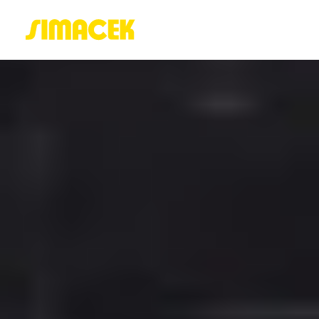
ACASĂ
PORTOFOLIU
BLOG
GREENSTANT
SOLARO
Login / Register