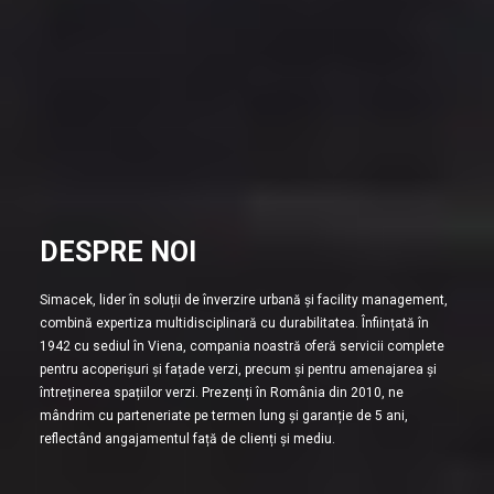
DESPRE NOI
Simacek, lider în soluții de înverzire urbană și facility management,
combină expertiza multidisciplinară cu durabilitatea. Înființată în
1942 cu sediul în Viena, compania noastră oferă servicii complete
pentru acoperișuri și fațade verzi, precum și pentru amenajarea și
întreținerea spațiilor verzi. Prezenți în România din 2010, ne
mândrim cu parteneriate pe termen lung și garanție de 5 ani,
reflectând angajamentul față de clienți și mediu.