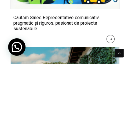
Cautăm Sales Representative comunicativ,
pragmatic și riguros, pasionat de proiecte
sustenabile
R
E
A
D 
M
O
R
E
Pentru verde e mereu loc. Cum poți integra în viața