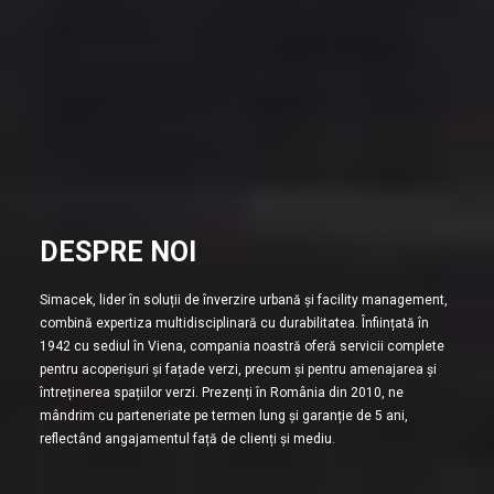
DESPRE NOI
Simacek, lider în soluții de înverzire urbană și facility management,
combină expertiza multidisciplinară cu durabilitatea. Înființată în
1942 cu sediul în Viena, compania noastră oferă servicii complete
pentru acoperișuri și fațade verzi, precum și pentru amenajarea și
întreținerea spațiilor verzi. Prezenți în România din 2010, ne
mândrim cu parteneriate pe termen lung și garanție de 5 ani,
reflectând angajamentul față de clienți și mediu.