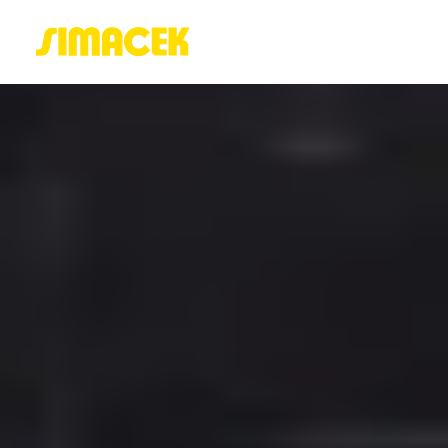
ACASĂ
PORTOFOLIU
BLOG
GREENSTANT
SOLARO
Login / Register