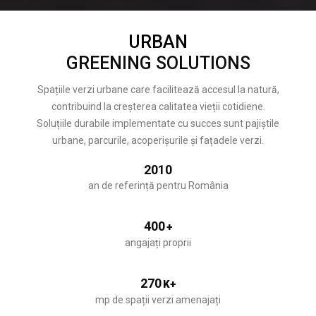
URBAN
GREENING SOLUTIONS
Spațiile verzi urbane care facilitează accesul la natură,
contribuind la creșterea calitatea vieții cotidiene.
Soluțiile durabile implementate cu succes sunt pajiștile
urbane, parcurile, acoperișurile și fațadele verzi.
2010
an de referință pentru România
400
+
angajați proprii
270
K+
mp de spații verzi amenajați