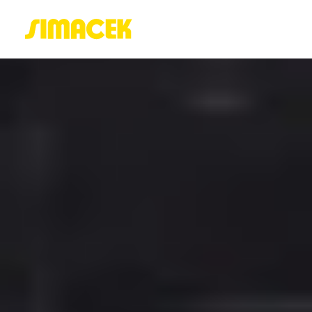
ACASĂ
PORTOFOLIU
BLOG
GREENSTANT
SOLARO
Login / Register