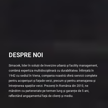
DESPRE NOI
Simacek, lider în soluții de înverzire urbană și facility management,
combină expertiza multidisciplinară cu durabilitatea. Înființată în
1942 cu sediul în Viena, compania noastră oferă servicii complete
pentru acoperișuri și fațade verzi, precum și pentru amenajarea și
întreținerea spațiilor verzi. Prezenți în România din 2010, ne
mândrim cu parteneriate pe termen lung și garanție de 5 ani,
reflectând angajamentul față de clienți și mediu.