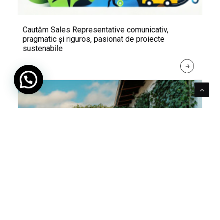
Cautăm Sales Representative comunicativ,
pragmatic și riguros, pasionat de proiecte
sustenabile
R
E
A
D 
M
O
R
E
Pentru verde e mereu loc. Cum poți integra în viața