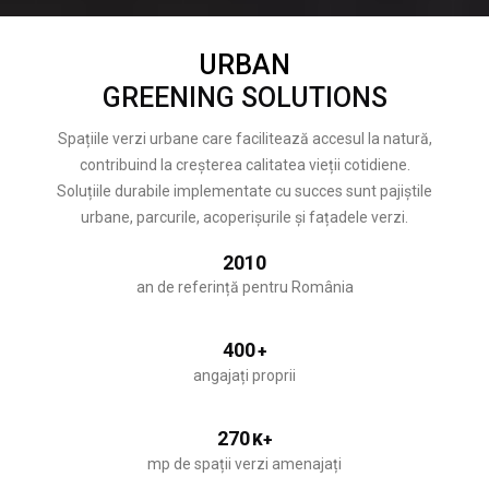
URBAN
GREENING SOLUTIONS
Spațiile verzi urbane care facilitează accesul la natură,
contribuind la creșterea calitatea vieții cotidiene.
Soluțiile durabile implementate cu succes sunt pajiștile
urbane, parcurile, acoperișurile și fațadele verzi.
2010
an de referință pentru România
400
+
angajați proprii
270
K+
mp de spații verzi amenajați