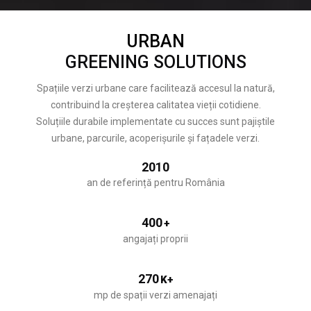
URBAN
GREENING SOLUTIONS
Spațiile verzi urbane care facilitează accesul la natură,
contribuind la creșterea calitatea vieții cotidiene.
Soluțiile durabile implementate cu succes sunt pajiștile
urbane, parcurile, acoperișurile și fațadele verzi.
2010
an de referință pentru România
400
+
angajați proprii
270
K+
mp de spații verzi amenajați