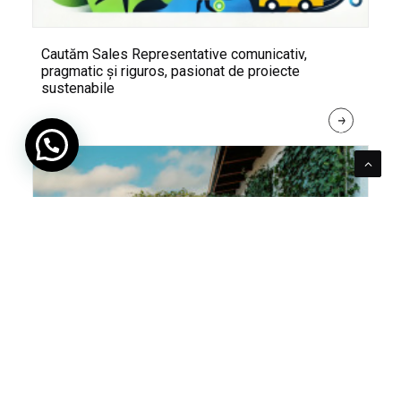
Cautăm Sales Representative comunicativ,
pragmatic și riguros, pasionat de proiecte
sustenabile
R
E
A
D 
M
O
R
E
Pentru verde e mereu loc. Cum poți integra în viața