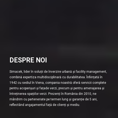
DESPRE NOI
Simacek, lider în soluții de înverzire urbană și facility management,
combină expertiza multidisciplinară cu durabilitatea. Înființată în
1942 cu sediul în Viena, compania noastră oferă servicii complete
pentru acoperișuri și fațade verzi, precum și pentru amenajarea și
întreținerea spațiilor verzi. Prezenți în România din 2010, ne
mândrim cu parteneriate pe termen lung și garanție de 5 ani,
reflectând angajamentul față de clienți și mediu.