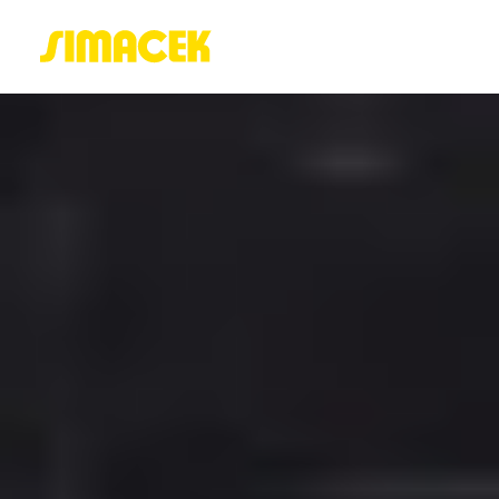
ACASĂ
PORTOFOLIU
BLOG
GREENSTANT
SOLARO
Login / Register