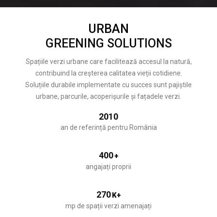
URBAN
GREENING SOLUTIONS
Spațiile verzi urbane care facilitează accesul la natură,
contribuind la creșterea calitatea vieții cotidiene.
Soluțiile durabile implementate cu succes sunt pajiștile
urbane, parcurile, acoperișurile și fațadele verzi.
2010
an de referință pentru România
400
+
angajați proprii
270
K+
mp de spații verzi amenajați