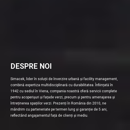
DESPRE NOI
Simacek, lider în soluții de înverzire urbană și facility management,
combină expertiza multidisciplinară cu durabilitatea. Înființată în
1942 cu sediul în Viena, compania noastră oferă servicii complete
pentru acoperișuri și fațade verzi, precum și pentru amenajarea și
întreținerea spațiilor verzi. Prezenți în România din 2010, ne
mândrim cu parteneriate pe termen lung și garanție de 5 ani,
reflectând angajamentul față de clienți și mediu.