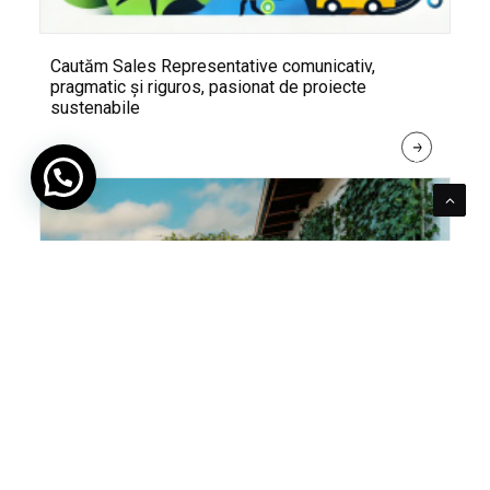
Cautăm Sales Representative comunicativ,
pragmatic și riguros, pasionat de proiecte
sustenabile
R
E
A
D 
M
O
R
E
Pentru verde e mereu loc. Cum poți integra în viața