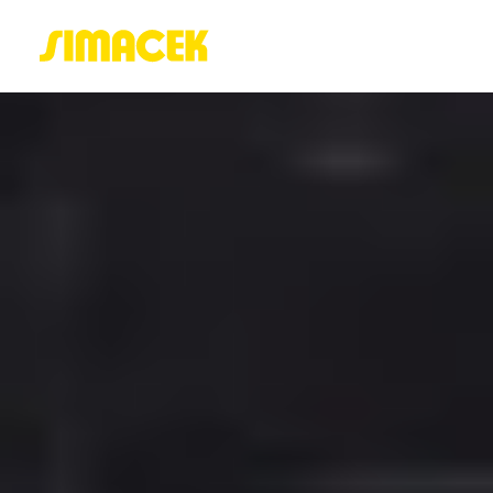
ACASĂ
PORTOFOLIU
BLOG
GREENSTANT
SOLARO
Login / Register