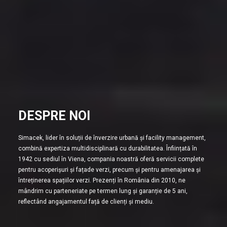
DESPRE NOI
Simacek, lider în soluții de înverzire urbană și facility management,
combină expertiza multidisciplinară cu durabilitatea. Înființată în
1942 cu sediul în Viena, compania noastră oferă servicii complete
pentru acoperișuri și fațade verzi, precum și pentru amenajarea și
întreținerea spațiilor verzi. Prezenți în România din 2010, ne
mândrim cu parteneriate pe termen lung și garanție de 5 ani,
reflectând angajamentul față de clienți și mediu.