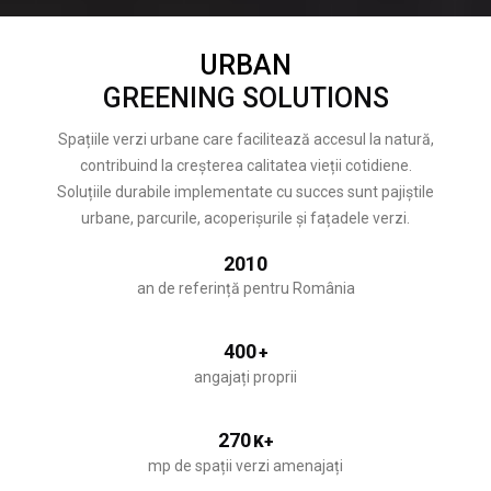
URBAN
GREENING SOLUTIONS
Spațiile verzi urbane care facilitează accesul la natură,
contribuind la creșterea calitatea vieții cotidiene.
Soluțiile durabile implementate cu succes sunt pajiștile
urbane, parcurile, acoperișurile și fațadele verzi.
2010
an de referință pentru România
400
+
angajați proprii
270
K+
mp de spații verzi amenajați