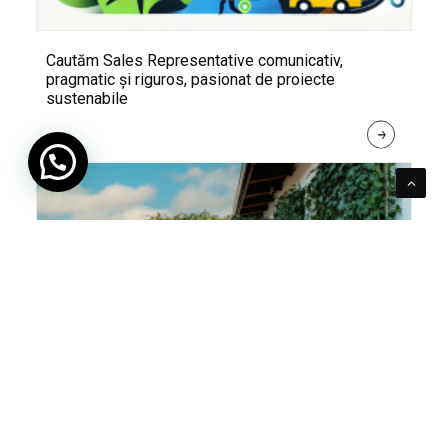
Cautăm Sales Representative comunicativ,
pragmatic și riguros, pasionat de proiecte
sustenabile
R
E
A
D 
M
O
R
E
Pentru verde e mereu loc. Cum poți integra în viața