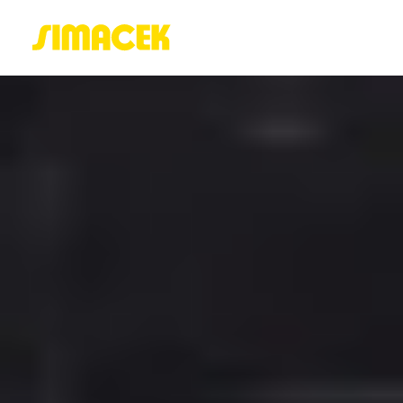
ACASĂ
PORTOFOLIU
BLOG
GREENSTANT
SOLARO
Login / Register