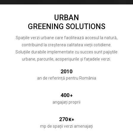
URBAN
GREENING SOLUTIONS
Spațiile verzi urbane care facilitează accesul la natură,
contribuind la creșterea calitatea vieții cotidiene.
Soluțiile durabile implementate cu succes sunt pajiștile
urbane, parcurile, acoperișurile și fațadele verzi.
2010
an de referință pentru România
400
+
angajați proprii
270
K+
mp de spații verzi amenajați