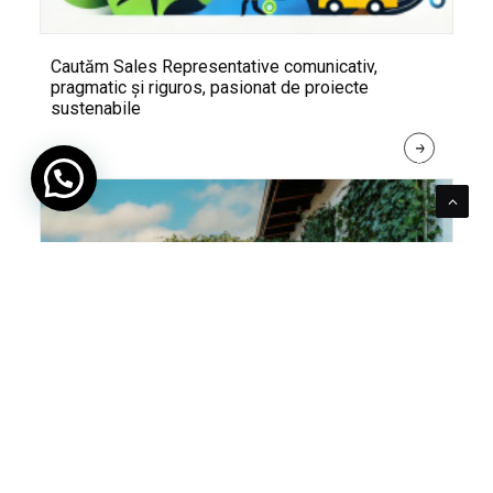
Cautăm Sales Representative comunicativ,
pragmatic și riguros, pasionat de proiecte
sustenabile
R
E
A
D 
M
O
R
E
Pentru verde e mereu loc. Cum poți integra în viața