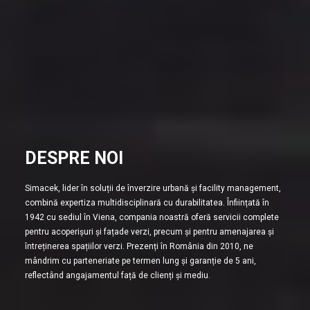
DESPRE NOI
Simacek, lider în soluții de înverzire urbană și facility management,
combină expertiza multidisciplinară cu durabilitatea. Înființată în
1942 cu sediul în Viena, compania noastră oferă servicii complete
pentru acoperișuri și fațade verzi, precum și pentru amenajarea și
întreținerea spațiilor verzi. Prezenți în România din 2010, ne
mândrim cu parteneriate pe termen lung și garanție de 5 ani,
reflectând angajamentul față de clienți și mediu.