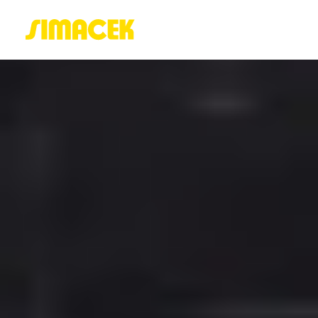
ACASĂ
PORTOFOLIU
BLOG
GREENSTANT
SOLARO
Login / Register